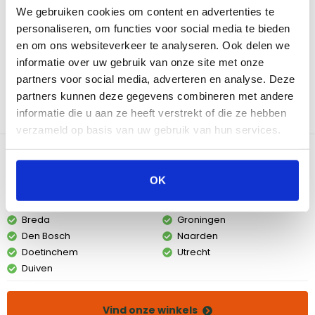
Wood Look met Wielen (3 stuks). Deze stevige en lichte
We gebruiken cookies om content en advertenties te
aluminium poten bieden uitstekende mobiliteit en zorgen voor
personaliseren, om functies voor social media te bieden
een stabiele basis voor je barbecue. Dankzij de aluminium
en om ons websiteverkeer te analyseren. Ook delen we
constructie en de ingebouwde wielen kun je je kamado of
informatie over uw gebruik van onze site met onze
barbecue gemakkelijk verplaatsen zonder in te boeten op
partners voor social media, adverteren en analyse. Deze
stabiliteit. Of je nu de barbecue wilt verplaatsen voor een andere
partners kunnen deze gegevens combineren met andere
kooklocatie of voor opslag na het grillen, deze pedestal poten
informatie die u aan ze heeft verstrekt of die ze hebben
zorgen ervoor dat je je grill eenvoudig en snel kunt verplaatsen.
verzameld op basis van uw gebruik van hun services.
Bekijk dit product in onze winkels
OK
Amsterdam
Eindhoven
Breda
Groningen
Den Bosch
Naarden
Doetinchem
Utrecht
Duiven
Vind onze winkels