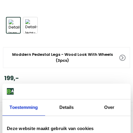
Moddern Pedestal Legs - Wood Look With Wheels
(3pcs)
199
,
-
Voor 18:00 besteld, morgen in huis
Af te halen in 9 winkels
Toestemming
Details
Over
Productomschrijving
Deze website maakt gebruik van cookies
Maak je moddern kamado nóg praktischer met de Pedestal Legs