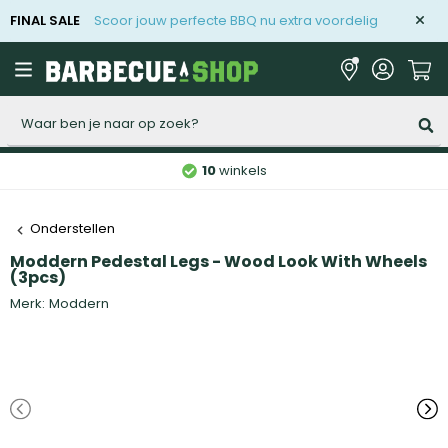
FINAL SALE
Scoor jouw perfecte BBQ nu extra voordelig
Zoeken
10
winkels
Onderstellen
Moddern Pedestal Legs - Wood Look With Wheels
(3pcs)
Merk:
Moddern