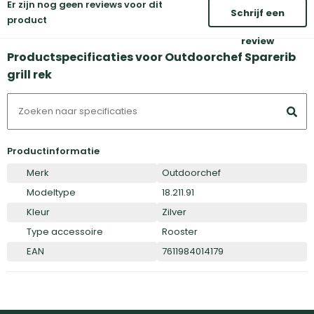
Er zijn nog geen reviews voor dit
Schrijf een
product
review
Productspecificaties voor Outdoorchef Sparerib
grill rek
Productinformatie
Merk
Outdoorchef
Modeltype
18.211.91
Kleur
Zilver
Type accessoire
Rooster
EAN
7611984014179