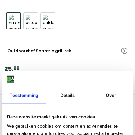
Outdoorchef Sparerib grill rek
25
,
99
Niet op voorraad
Toestemming
Details
Over
Productomschrijving
Maak kennis met het Outdoorchef Sparerib grill rek, het perfecte
Deze website maakt gebruik van cookies
hulpmiddel voor elke barbecue-liefhebber. Dit robuuste en
duurzame grill rek is speciaal ontworpen om je de ultieme BBQ-
We gebruiken cookies om content en advertenties te
ervaring te bieden. Het rek is gemaakt van hoogwaardig roestvrij
personaliseren, om functies voor social media te bieden