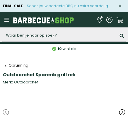
FINAL SALE
Scoor jouw perfecte BBQ nu extra voordelig
Zoeken
10
winkels
Opruiming
Outdoorchef Sparerib grill rek
Merk:
Outdoorchef