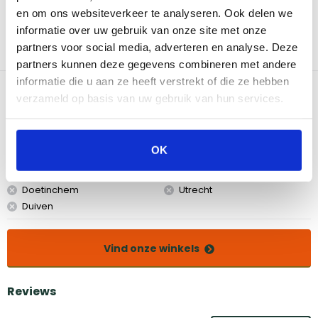
staal, waardoor het bestand is tegen hoge temperaturen en lang
en om ons websiteverkeer te analyseren. Ook delen we
meegaat. Het rek is ontworpen om spareribs gelijkmatig te
informatie over uw gebruik van onze site met onze
grillen, waardoor je vlees altijd perfect gaar is. Het rek is ook
partners voor social media, adverteren en analyse. Deze
ruimtebesparend, waardoor je meer ruimte op je grill hebt voor
andere lekkernijen.
partners kunnen deze gegevens combineren met andere
informatie die u aan ze heeft verstrekt of die ze hebben
Bekijk dit product in onze winkels
verzameld op basis van uw gebruik van hun services.
Amsterdam
Eindhoven
OK
Breda
Groningen
Den Bosch
Naarden
Doetinchem
Utrecht
Duiven
Vind onze winkels
Reviews