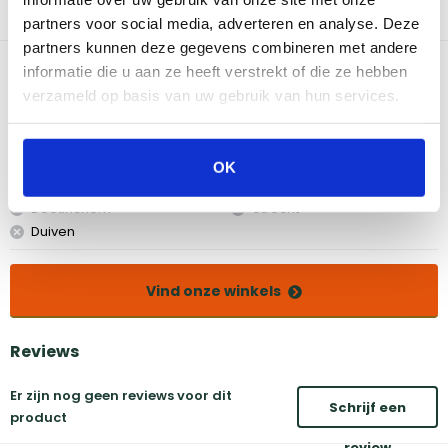
de box in de gloeiende kolen leggen. Geschikt voor de gas en
partners voor social media, adverteren en analyse. Deze
houtskoolbarbecues
partners kunnen deze gegevens combineren met andere
Bekijk dit product in onze winkels
informatie die u aan ze heeft verstrekt of die ze hebben
verzameld op basis van uw gebruik van hun services.
Amsterdam
Eindhoven
Breda
Groningen
OK
Den Bosch
Naarden
Doetinchem
Utrecht
Duiven
Vind onze winkels
Reviews
Er zijn nog geen reviews voor dit
Schrijf een
product
review