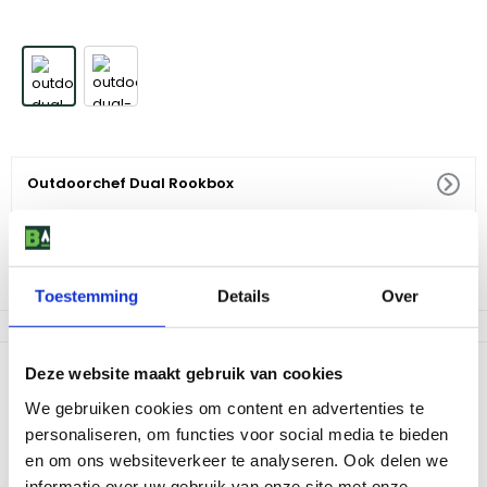
Outdoorchef Dual Rookbox
34
,
67
Niet op voorraad
Toestemming
Details
Over
Productomschrijving
Deze website maakt gebruik van cookies
We gebruiken cookies om content en advertenties te
Wil je roken op uw barbecue? Geen probleem! Met deze rookbox
van Outdoorchef geef je jouw gerechten een heerlijke gerookte
personaliseren, om functies voor social media te bieden
smaak. Vul de box met vochtige rooksnippers en hang hem in
en om ons websiteverkeer te analyseren. Ook delen we
jouw barbecue. Wanneer je een houtskoolbarbecue hebt, kan je
informatie over uw gebruik van onze site met onze