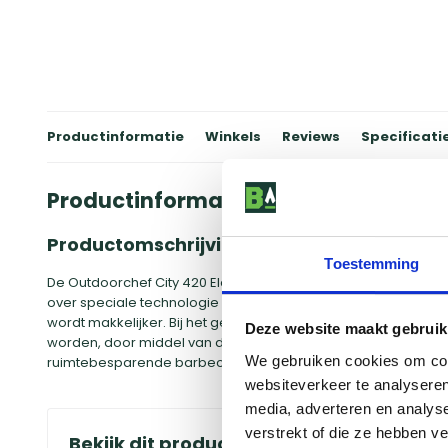
Productinformatie
Winkels
Reviews
Specificati
Productinformatie
Productomschrijving
Toestemming
De Outdoorchef City 420 Electro is een multifunctionele elect
over speciale technologie waarmee warmte en luchtstromen o
wordt makkelijker. Bij het gebruik van de Outdoorchef City 
Deze website maakt gebruik
worden, door middel van de warmteregelaar. De City Electro
We gebruiken cookies om cont
ruimtebesparende barbecue.
websiteverkeer te analyseren
media, adverteren en analys
verstrekt of die ze hebben v
Bekijk dit product in onze winkels