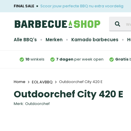
FINAL SALE
Scoor jouw perfecte BBQ nu extra voordelig
Zoeken
Alle BBQ's
Merken
Kamado barbecues
H
10
winkels
7 dagen
per week open
Gratis
Home
Outdoorchef City 420 E
EOL AVBBQ
Outdoorchef City 420 E
Merk:
Outdoorchef