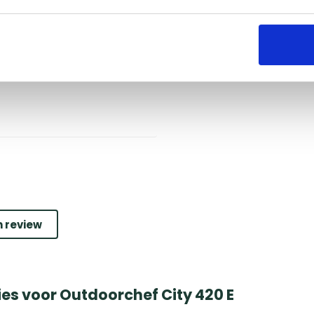
Groningen
Naarden
Utrecht
n review
es voor Outdoorchef City 420 E