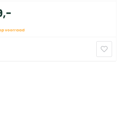
9
,
-
 op voorraad