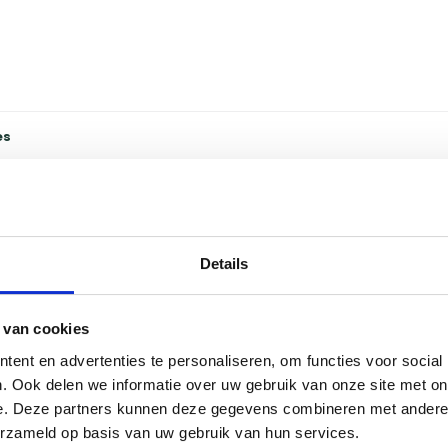
es
Details
rische kogelbarbecue. De City 420 Electro beschikt
ptimaal worden gebruikt. Koken, stoven en grillen
420 Electro kan er op lage temperatuur gebarbecued
 van cookies
 420 heeft een praktische werkhoogte en is een
ent en advertenties te personaliseren, om functies voor social
. Ook delen we informatie over uw gebruik van onze site met on
e. Deze partners kunnen deze gegevens combineren met andere i
erzameld op basis van uw gebruik van hun services.