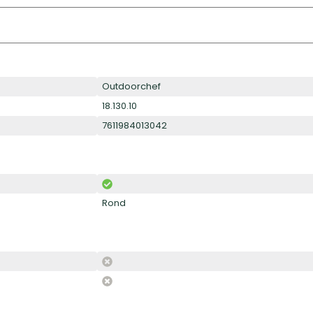
Outdoorchef
18.130.10
7611984013042
Rond