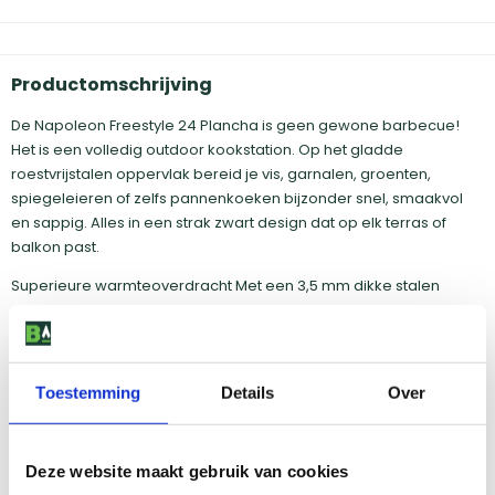
Productomschrijving
De Napoleon Freestyle 24 Plancha is geen gewone barbecue!
Het is een volledig outdoor kookstation. Op het gladde
roestvrijstalen oppervlak bereid je vis, garnalen, groenten,
spiegeleieren of zelfs pannenkoeken bijzonder snel, smaakvol
en sappig. Alles in een strak zwart design dat op elk terras of
balkon past.
Superieure warmteoverdracht Met een 3,5 mm dikke stalen
grillplaat biedt de Freestyle 24 een superieur warmtebehoud en
een gelijkmatige garing. De natuurlijke coating zorgt voor een
ervaring zonder aanbakken én beschermt de grillplaat tegen
krassen zodat je zonder problemen metalen kookgerei kunt
Toestemming
Details
Over
gebruiken.
Van zacht sudderen tot volgas schroeien. Drie krachtige
branders leveren samen 7,65 kW en zorgen voor een
Deze website maakt gebruik van cookies
gelijkmatige hitteverdeling, van lage temperaturen voor delicate