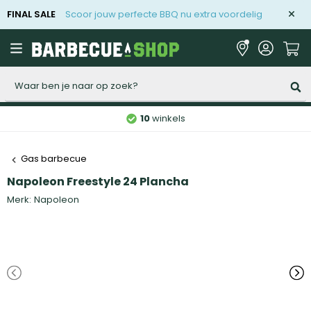
FINAL SALE
Scoor jouw perfecte BBQ nu extra voordelig
Zoeken
10
winkels
Gas barbecue
Napoleon Freestyle 24 Plancha
Merk:
Napoleon