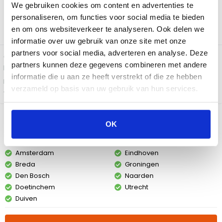
We gebruiken cookies om content en advertenties te
gerechten tot hoog vuur om te schroeien. Elke brander is
personaliseren, om functies voor social media te bieden
afzonderlijk instelbaar, zodat je tegelijkertijd meerdere
en om ons websiteverkeer te analyseren. Ook delen we
gerechten op verschillende temperaturen bereidt.
informatie over uw gebruik van onze site met onze
partners voor social media, adverteren en analyse. Deze
Ontvang
gegarandeerd korting
op dit product. Vraag naar jouw
partners kunnen deze gegevens combineren met andere
persoonlijke deal en ontvang een mooie korting!
informatie die u aan ze heeft verstrekt of die ze hebben
Bekijk de
verzameld op basis van uw gebruik van hun services.
actievoorwaarden
Bekijk dit product in onze winkels
OK
Amsterdam
Eindhoven
Breda
Groningen
Den Bosch
Naarden
Doetinchem
Utrecht
Duiven