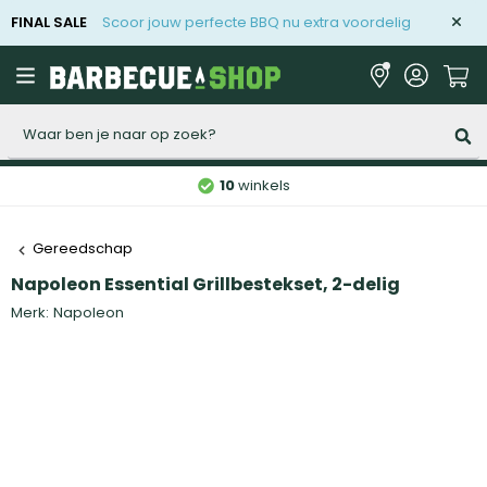
FINAL SALE
Scoor jouw perfecte BBQ nu extra voordelig
Zoeken
10
winkels
Gereedschap
Napoleon Essential Grillbestekset, 2-delig
Merk:
Napoleon