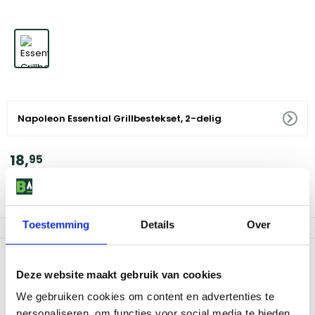
Napoleon Essential Grillbestekset, 2-delig
18
,
95
Voor 18:00 besteld, morgen in huis
Af te halen in 9 winkels
Toestemming
Details
Over
Productomschrijving
Deze website maakt gebruik van cookies
De Napoleon Essential Grillbestekset 2‑delig is een praktische
We gebruiken cookies om content en advertenties te
basisset voor iedere barbecue liefhebber. De set bestaat uit een
personaliseren, om functies voor social media te bieden
stevige RVS spatel en een grilltang, waarmee je vlees, vis en