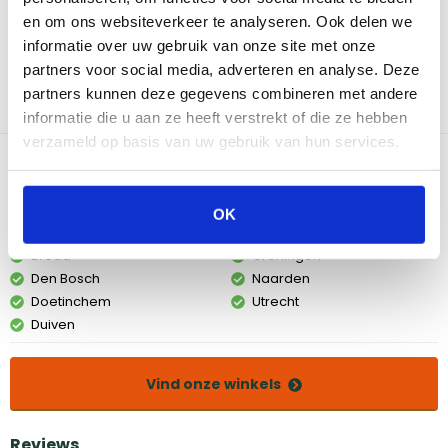
groenten eenvoudig kunt omdraaien en verplaatsen op de
en om ons websiteverkeer te analyseren. Ook delen we
barbecue. Dankzij de ergonomische handgrepen werk je
informatie over uw gebruik van onze site met onze
comfortabel en heb je optimale controle tijdens het grillen. De
partners voor social media, adverteren en analyse. Deze
duurzame materialen zijn bestand tegen hoge temperaturen en
partners kunnen deze gegevens combineren met andere
intensief gebruik.
informatie die u aan ze heeft verstrekt of die ze hebben
verzameld op basis van uw gebruik van hun services.
Bekijk dit product in onze winkels
OK
Amsterdam
Eindhoven
Breda
Groningen
Den Bosch
Naarden
Doetinchem
Utrecht
Duiven
Vind onze winkels
Reviews