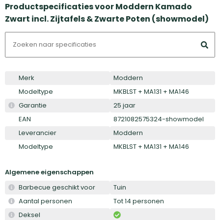
Productspecificaties voor Moddern Kamado
Zwart incl. Zijtafels & Zwarte Poten (showmodel)
Merk
Moddern
Modeltype
MKBLST + MA131 + MA146
Garantie
25 jaar
EAN
8721082575324-showmodel
Leverancier
Moddern
Modeltype
MKBLST + MA131 + MA146
Algemene eigenschappen
Barbecue geschikt voor
Tuin
Aantal personen
Tot 14 personen
Deksel