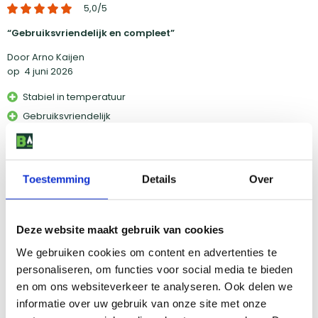
5,0
/5
Gebruiksvriendelijk en compleet
Door Arno Kaijen
op
4 juni 2026
Stabiel in temperatuur
Gebruiksvriendelijk
Diversiteit in roosters
1.5 week voor Hemelvaart bij de bbqshop geweest voor tekst en
uitleg van de verschillende aanwezige bbq's. (Veel diversiteit)
Toestemming
Details
Over
Met de verkoper Anne gezamenlijk uitgekomen op de moddern
kamado in een crème witte kleur. ...
Lees verder
Deze website maakt gebruik van cookies
We gebruiken cookies om content en advertenties te
personaliseren, om functies voor social media te bieden
5,0
/5
en om ons websiteverkeer te analyseren. Ook delen we
Top!
informatie over uw gebruik van onze site met onze