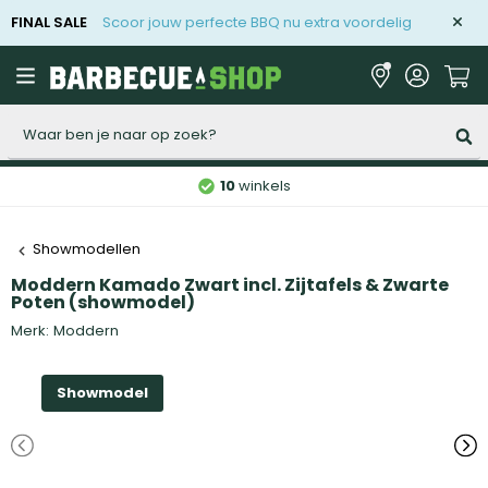
FINAL SALE
Scoor jouw perfecte BBQ nu extra voordelig
Zoeken
10
winkels
Showmodellen
Moddern Kamado Zwart incl. Zijtafels & Zwarte
Poten (showmodel)
Merk:
Moddern
Showmodel