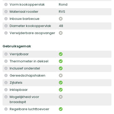
Vorm kookoppervlak
Rond
Materiaal rooster
RVS
Inbouw barbecue
Diameter kookoppervlak
48
Verwijderbare asopvanger
Gebruiksgemak
Verrijdbaar
Thermometer in deksel
Inclusief onderstel
Gereedschapshaken
Zijtafels
Inklapbaar
Mogelijkheid voor
braadspit
Regelbare luchttoevoer