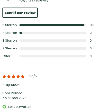
4,9
/5 (
89 reviews
)
Schrijf een review
5
Sterren
86
4
Sterren
3
3
Sterren
0
2
Sterren
0
1
Ster
0
5,0
/5
Top BBQ!
Door Remco
op
21 mei 2026
Solide kwaliteit