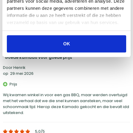
Door Jorn
partners voor social media, adverteren en analyse. Deze
op
4 juni 2026
partners kunnen deze gegevens combineren met andere
informatie die u aan ze heeft verstrekt of die ze hebben
Gebruiksvriendelijk!
verzameld op basis van uw gebruik van hun services.
Super fijne ervaring!
OK
5,0
/5
Goede kamado voor goede prijs
Door Henrik
op
29 mei 2026
Prijs
Wij kwamen winkel in voor een gas BBQ, maar werden overtuigd
met het verhaal dat we die snel kunnen aansteken, maar veel
schoonmaak tijd. Hierop deze Kamado gekocht en die bevalt idd
uitstekend.
5,0
/5