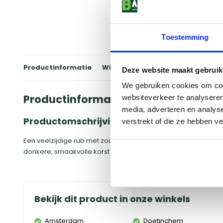
Toestemming
Productinformatie
Winkels
Reviews
Specificati
Deze website maakt gebruik
We gebruiken cookies om cont
Productinformatie
websiteverkeer te analyseren
media, adverteren en analys
Productomschrijving
verstrekt of die ze hebben v
Een veelzijdige rub met zout, peper en knoflook die elk stuk v
donkere, smaakvolle korst waar je nooit genoeg van krijgt. Mak
Bekijk dit product in onze winkels
Amsterdam
Doetinchem