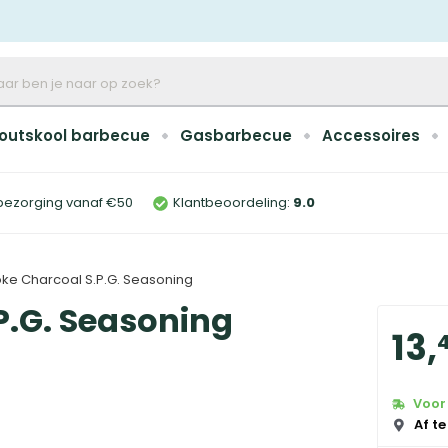
outskool barbecue
Gasbarbecue
Accessoires
bezorging vanaf €50
Klantbeoordeling:
9
.0
ke Charcoal S.P.G. Seasoning
P.G. Seasoning
13
,
Voor 
Af te