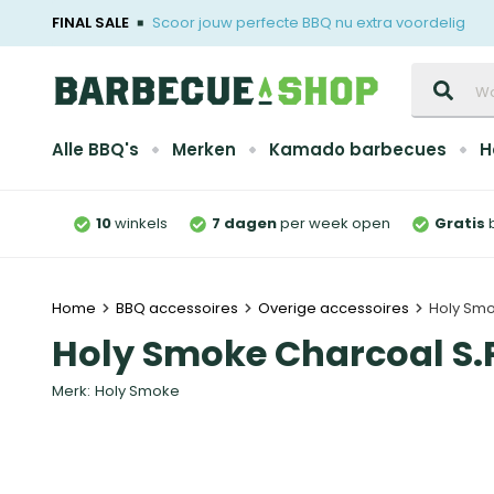
FINAL SALE
Scoor jouw perfecte BBQ nu extra voordelig
Zoeken
Alle BBQ's
Merken
Kamado barbecues
H
10
winkels
7 dagen
per week open
Gratis
Home
BBQ accessoires
Overige accessoires
Holy Smo
Holy Smoke Charcoal S.
Merk:
Holy Smoke