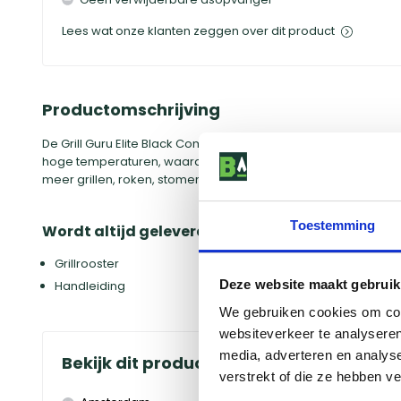
Lees wat onze klanten zeggen over dit product
Productomschrijving
De Grill Guru Elite Black Compact is een hoogwaardige kama
hoge temperaturen, waardoor er veel verschillende kookmet
meer grillen, roken, stomen, bakken en slowcooken. Op deze 
Toestemming
Wordt altijd geleverd met:
Grillrooster
Deze website maakt gebruik
Handleiding
We gebruiken cookies om cont
websiteverkeer te analyseren
media, adverteren en analys
Bekijk dit product in onze winkels
verstrekt of die ze hebben v