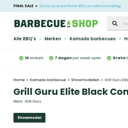
FINAL SALE
Scoor jouw perfecte BBQ nu extra voordelig
Zoeken
Alle BBQ's
Merken
Kamado barbecues
H
10
winkels
7 dagen
per week open
Gratis
Home
Kamado barbecue
Showmodellen
Grill Guru E
Grill Guru Elite Black 
Merk:
Grill Guru
Showmodel