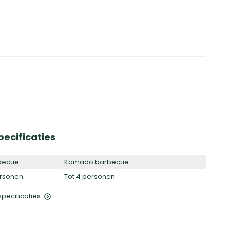
pecificaties
becue
Kamado barbecue
ersonen
Tot 4 personen
 specificaties