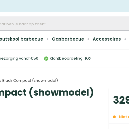
outskool barbecue
Gasbarbecue
Accessoires
bezorging vanaf €50
Klantbeoordeling:
9
.0
lite Black Compact (showmodel)
Compact (showmodel)
32
Niet