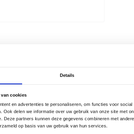
do barbecue. Het keramiek is bestand tegen zeer
hoden mogelijk zijn op de barbecue. Je kunt onder
barbecue grill je gemakkelijk voor vier personen.
Details
 van cookies
ent en advertenties te personaliseren, om functies voor social
. Ook delen we informatie over uw gebruik van onze site met on
e. Deze partners kunnen deze gegevens combineren met andere i
erzameld op basis van uw gebruik van hun services.