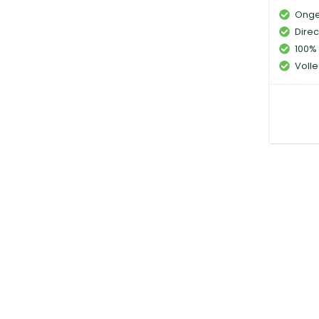
Onge
Direc
100% 
Volle