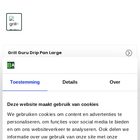
Grill Guru Drip Pan Large
26
,
95
Niet op voorraad
Toestemming
Details
Over
Deze website maakt gebruik van cookies
Productomschrijving
We gebruiken cookies om content en advertenties te
Als je werkt met de keramische warmteplaat is het beter om de
personaliseren, om functies voor social media te bieden
sappen van gerechten op te vangen. Anders lekt het op de plaat
en om ons websiteverkeer te analyseren. Ook delen we
en dat kan zorgen voor rookontwikkeling in Grill Guru. Met deze
lekbak vang je alles op. Nog een tip: bedruip vlees of vis met het
informatie over uw gebruik van onze site met onze