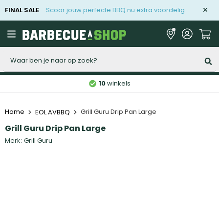
FINAL SALE
Scoor jouw perfecte BBQ nu extra voordelig
Zoeken
10
winkels
Home
Grill Guru Drip Pan Large
EOL AVBBQ
Grill Guru Drip Pan Large
Merk:
Grill Guru