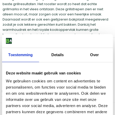
beste grillresultaten. Het rooster wordt zo heet dat echte
grillmarks in het vlees ontstaan. Deze grillstrepen zien er niet
alleen mooi uit, maar zorgen ook voor een heerlijke smaak.
Daarnaast wordt er ook een gietijzeren bakplaat meegeleverd
zodat je ook lekkere gerechten kunt bakken. Dankzij het
warmhoudrek en het royale kookoppervlak kunnen grote
hoeveelheden eten in één keer warm worden opgediend.
Wordt altijd geleverd met:
2x geëmailleerde gietijzeren roosters
Toestemming
Details
Over
Geëmailleerde gietijzeren bakplaat
Geïntegreerde thermometer
Vetopvanglade
Deze website maakt gebruik van cookies
Handleiding
We gebruiken cookies om content en advertenties te
personaliseren, om functies voor social media te bieden
Bekijk de
en om ons websiteverkeer te analyseren. Ook delen we
actievoorwaarden
informatie over uw gebruik van onze site met onze
partners voor social media, adverteren en analyse. Deze
Bekijk dit product in onze winkels
partners kunnen deze gegevens combineren met andere