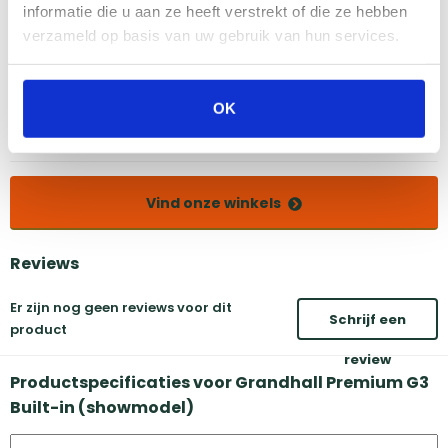
informatie die u aan ze heeft verstrekt of die ze hebben
verzameld op basis van uw gebruik van hun services.
Amsterdam
Eindhoven
Breda
Groningen
Den Bosch
Naarden
OK
Doetinchem
Utrecht
Duiven
Vind onze winkels
Reviews
Er zijn nog geen reviews voor dit
Schrijf een
product
review
Productspecificaties voor Grandhall Premium G3
Built-in (showmodel)