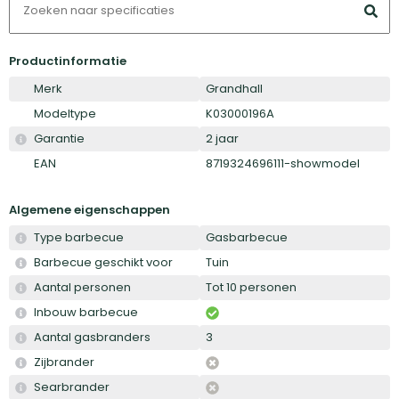
Productinformatie
Merk
Grandhall
Modeltype
K03000196A
Garantie
2 jaar
EAN
8719324696111-showmodel
Algemene eigenschappen
Type barbecue
Gasbarbecue
Barbecue geschikt voor
Tuin
Aantal personen
Tot 10 personen
Inbouw barbecue
Aantal gasbranders
3
Zijbrander
Searbrander