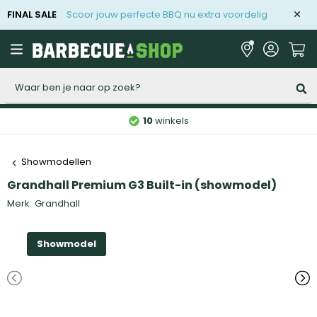
FINAL SALE
Scoor jouw perfecte BBQ nu extra voordelig
Zoeken
10
winkels
Showmodellen
Grandhall Premium G3 Built-in (showmodel)
Merk:
Grandhall
Showmodel