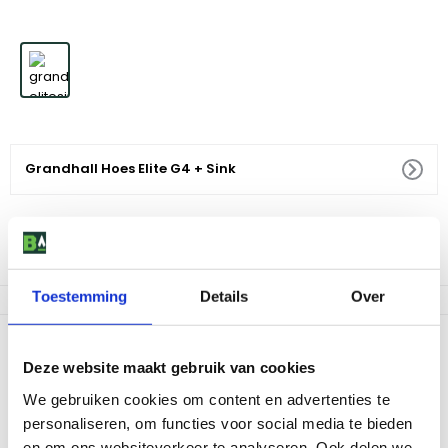
Grandhall Hoes Elite G4 + Sink
99
,
95
Niet op voorraad
Toestemming
Details
Over
Productomschrijving
Deze website maakt gebruik van cookies
Met de Grandhall Hoes Elite G4 + Sink zorg je voor de beste
bescherming van je BBQ. Deze hoes is speciaal ontworpen voor
We gebruiken cookies om content en advertenties te
de Grandhall Elite G4 BBQ en biedt een optimale bescherming
personaliseren, om functies voor social media te bieden
tegen alle weersomstandigheden. Of het nu regent, sneeuwt of
en om ons websiteverkeer te analyseren. Ook delen we