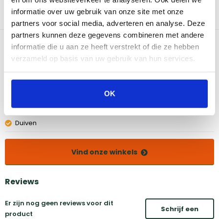
de zon schijnt, je BBQ blijft in topconditie. Bovendien is de hoes
informatie over uw gebruik van onze site met onze
voorzien van een handige sink, waardoor je hem eenvoudig kunt
partners voor social media, adverteren en analyse. Deze
bevestigen en verwijderen.
partners kunnen deze gegevens combineren met andere
Bekijk dit product in onze winkels
informatie die u aan ze heeft verstrekt of die ze hebben
verzameld op basis van uw gebruik van hun services.
Amsterdam
Eindhoven
Breda
Groningen
OK
Den Bosch
Naarden
Doetinchem
Utrecht
Duiven
Vind onze winkels
Reviews
Er zijn nog geen reviews voor dit
Schrijf een
product