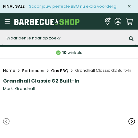
FINAL SALE
Scoor jouw perfecte BBQ nu extra voordelig
Zoeken
10
winkels
Home
Grandhall Classic G2 Built-In
Barbecues
Gas BBQ
Grandhall Classic G2 Built-In
Merk:
Grandhall