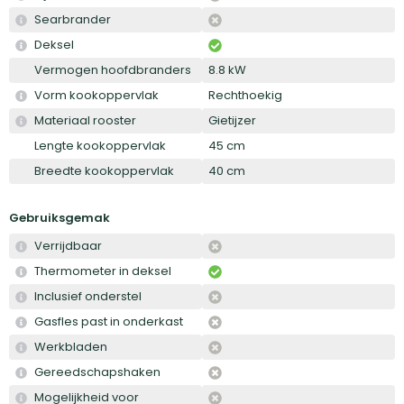
Searbrander
Deksel
Vermogen hoofdbranders
8.8 kW
Vorm kookoppervlak
Rechthoekig
Materiaal rooster
Gietijzer
Lengte kookoppervlak
45 cm
Breedte kookoppervlak
40 cm
Gebruiksgemak
Verrijdbaar
Thermometer in deksel
Inclusief onderstel
Gasfles past in onderkast
Werkbladen
Gereedschapshaken
Mogelijkheid voor