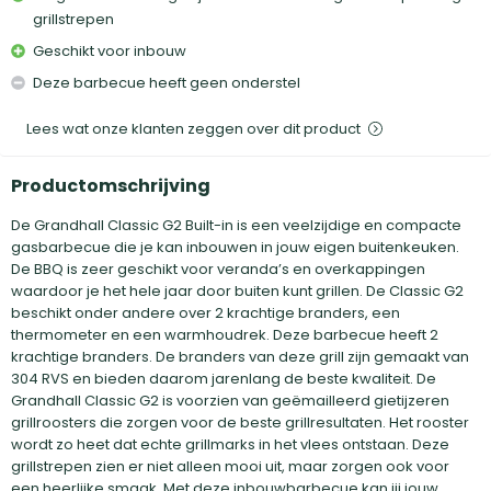
grillstrepen
Geschikt voor inbouw
Deze barbecue heeft geen onderstel
Lees wat onze klanten zeggen over dit product
Productomschrijving
De Grandhall Classic G2 Built-in is een veelzijdige en compacte
gasbarbecue die je kan inbouwen in jouw eigen buitenkeuken.
De BBQ is zeer geschikt voor veranda’s en overkappingen
waardoor je het hele jaar door buiten kunt grillen. De Classic G2
beschikt onder andere over 2 krachtige branders, een
thermometer en een warmhoudrek. Deze barbecue heeft 2
krachtige branders. De branders van deze grill zijn gemaakt van
304 RVS en bieden daarom jarenlang de beste kwaliteit. De
Grandhall Classic G2 is voorzien van geëmailleerd gietijzeren
grillroosters die zorgen voor de beste grillresultaten. Het rooster
wordt zo heet dat echte grillmarks in het vlees ontstaan. Deze
grillstrepen zien er niet alleen mooi uit, maar zorgen ook voor
een heerlijke smaak. Met deze inbouwbarbecue kan jij jouw