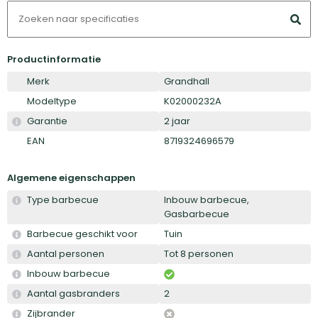
Productinformatie
Merk
Grandhall
Modeltype
K02000232A
Garantie
2 jaar
EAN
8719324696579
Algemene eigenschappen
Type barbecue
Inbouw barbecue,
Gasbarbecue
Barbecue geschikt voor
Tuin
Aantal personen
Tot 8 personen
Inbouw barbecue
Aantal gasbranders
2
Zijbrander