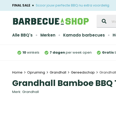
FINAL SALE
Scoor jouw perfecte BBQ nu extra voordelig
Zoeken
Alle BBQ's
Merken
Kamado barbecues
H
10
winkels
7 dagen
per week open
Gratis
Home
Opruiming
Grandhall
Gereedschap
Grandhal
Grandhall Bamboe BBQ
Merk:
Grandhall