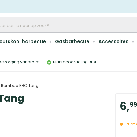
outskool barbecue
Gasbarbecue
Accessoires
bezorging vanaf €50
Klantbeoordeling:
9
.0
l Bamboe BBQ Tang
 Tang
6
,
99
Niet