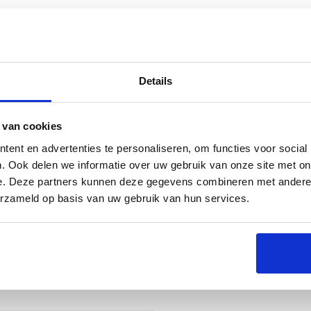
Details
s
Specificaties
 van cookies
ent en advertenties te personaliseren, om functies voor social
. Ook delen we informatie over uw gebruik van onze site met on
e. Deze partners kunnen deze gegevens combineren met andere i
riete tool voor al je grillbehoeften. Deze tang is
erzameld op basis van uw gebruik van hun services.
ouw favoriete barbecue gerechten met gemak en
orgt voor een stevige grip en een lange levensduur.
 een geweldige aanvulling is op je barbecue-uitrusting.
ssoire in huis. Voor het makkelijk en veilig
arbecue. Het handvat van Bamboe heeft een stevige