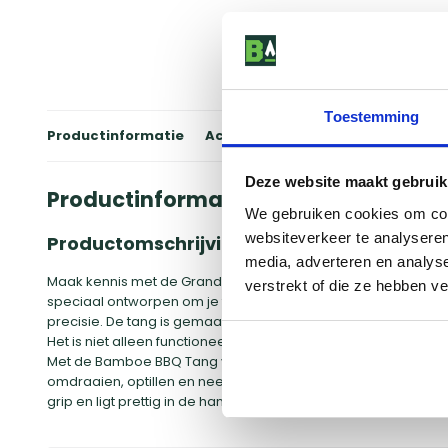
Toestemming
Productinformatie
Accessoires
Winkels
Review
Deze website maakt gebruik
Productinformatie
We gebruiken cookies om cont
websiteverkeer te analyseren
Productomschrijving
media, adverteren en analys
Maak kennis met de Grandhall Bamboe BBQ Tang, uw nieuwe favo
verstrekt of die ze hebben v
speciaal ontworpen om je te helpen bij het bereiden van j
precisie. De tang is gemaakt van hoogwaardig bamboe, wat z
Het is niet alleen functioneel, maar ook stijlvol, waardoor het
Met de Bamboe BBQ Tang van Grandhall heb je de perfecte acce
omdraaien, optillen en neerleggen van vlees en vis op de b
grip en ligt prettig in de hand.