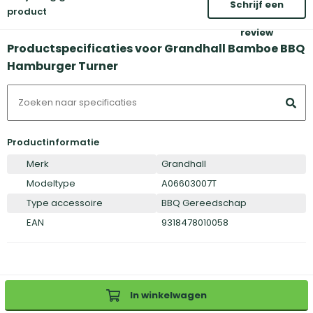
Schrijf een
product
review
Productspecificaties voor Grandhall Bamboe BBQ
Hamburger Turner
Productinformatie
Merk
Grandhall
Modeltype
A06603007T
Type accessoire
BBQ Gereedschap
EAN
9318478010058
In winkelwagen
Inloggen