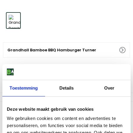
Grandhall Bamboe BBQ Hamburger Turner
5
,
91
Voor 18:00 besteld, morgen in huis
Let op, nog maar 5 op voorraad
Toestemming
Details
Over
Productomschrijving
Deze website maakt gebruik van cookies
We gebruiken cookies om content en advertenties te
Verrijk je barbecue-ervaring met de Grandhall Bamboe BBQ
personaliseren, om functies voor social media te bieden
Hamburger Turner. Deze hoogwaardige BBQ accessoire is
ontworpen om je te helpen bij het bereiden van de perfecte
en om ons websiteverkeer te analyseren. Ook delen we