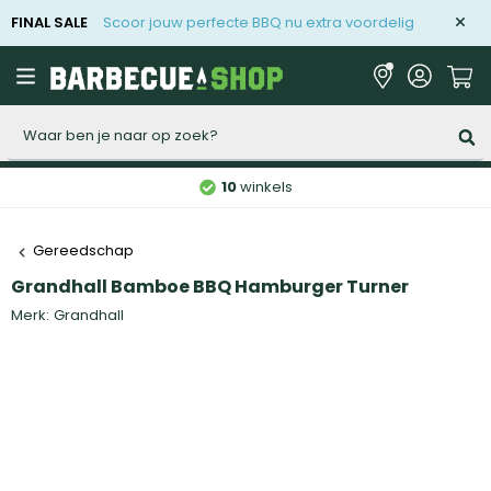
FINAL SALE
Scoor jouw perfecte BBQ nu extra voordelig
Zoeken
10
winkels
Gereedschap
Grandhall Bamboe BBQ Hamburger Turner
Merk:
Grandhall