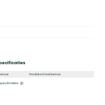
pecificaties
becue
Houtskool barbecue
 specificaties