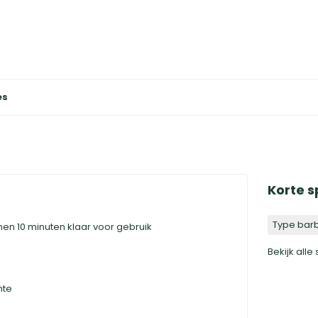
es
Korte s
Type bar
nen 10 minuten klaar voor gebruik
Bekijk alle
mte