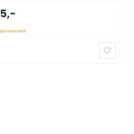
85
,
-
 op voorraad