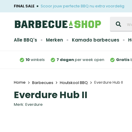
FINAL SALE
Scoor jouw perfecte BBQ nu extra voordelig
Zoeken
Alle BBQ's
Merken
Kamado barbecues
H
10
winkels
7 dagen
per week open
Gratis
Home
Everdure Hub II
Barbecues
Houtskool BBQ
Everdure Hub II
Merk:
Everdure