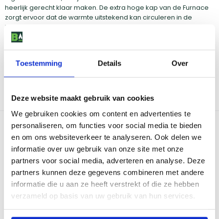
heerlijk gerecht klaar maken. De extra hoge kap van de Furnace
zorgt ervoor dat de warmte uitstekend kan circuleren in de
barbecue en daardoor zorgt voor een ultieme garing. De
barbecue heeft een modern design met handige snufjes. Tussen
de poten van de Furnace hangt een opbergrek voor jouw
benodigheden. Twee van de vier poten beschikken over wieltjes
Toestemming
Details
Over
met een rem, waardoor je de BBQ gemakkelijk kan verplaatsen.
Het onderstel is ook los te koppelen en daarna kan je de Furnace
eenvoudig mee nemen of gebruiken als tafelbarbecue. De
zijtafels bieden je werkruimte voor bijvoorbeeld het kruiden van
Deze website maakt gebruik van cookies
een stuk vlees.
We gebruiken cookies om content en advertenties te
Bekijk dit product in onze winkels
personaliseren, om functies voor social media te bieden
en om ons websiteverkeer te analyseren. Ook delen we
informatie over uw gebruik van onze site met onze
Amsterdam
Eindhoven
partners voor social media, adverteren en analyse. Deze
Breda
Groningen
partners kunnen deze gegevens combineren met andere
Den Bosch
Naarden
informatie die u aan ze heeft verstrekt of die ze hebben
Doetinchem
Utrecht
verzameld op basis van uw gebruik van hun services.
Duiven