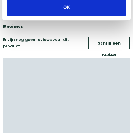
OK
Vind onze winkels
Reviews
Er zijn nog geen reviews voor dit
Schrijf een
product
review