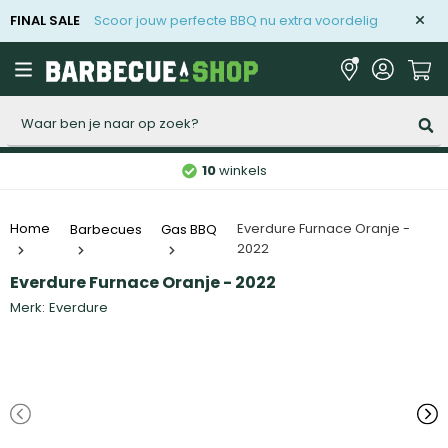
FINAL SALE
Scoor jouw perfecte BBQ nu extra voordelig
Zoeken
10
winkels
Everdure Furnace Oranje -
Home
Barbecues
Gas BBQ
2022
Everdure Furnace Oranje - 2022
Merk:
Everdure