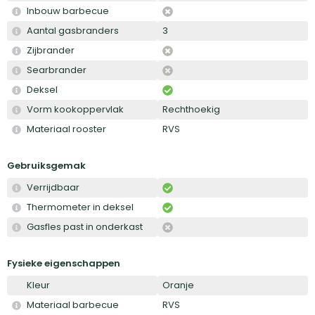
Inbouw barbecue
Aantal gasbranders
3
Zijbrander
Searbrander
Deksel
Vorm kookoppervlak
Rechthoekig
Materiaal rooster
RVS
Gebruiksgemak
Verrijdbaar
Thermometer in deksel
Gasfles past in onderkast
Fysieke eigenschappen
Kleur
Oranje
Materiaal barbecue
RVS