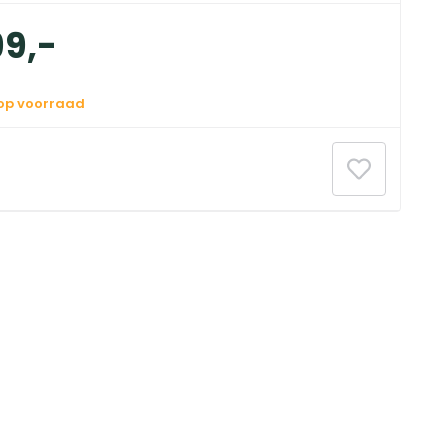
99
,
-
 op voorraad