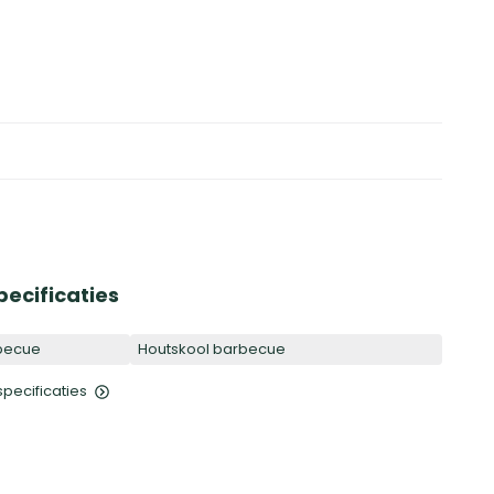
pecificaties
becue
Houtskool barbecue
 specificaties