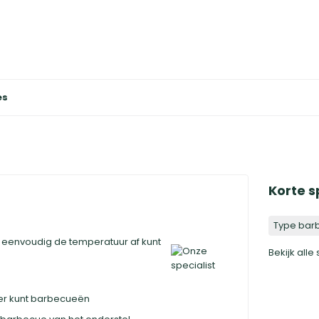
es
Korte s
Type bar
 eenvoudig de temperatuur af kunt
Bekijk alle
ker kunt barbecueën