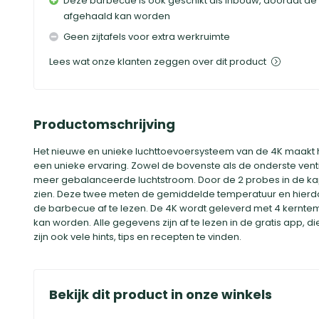
Deze barbecue is ook geschikt als inbouw, doordat de
afgehaald kan worden
Geen zijtafels voor extra werkruimte
Lees wat onze klanten zeggen over dit product
Productomschrijving
Het nieuwe en unieke luchttoevoersysteem van de 4K maakt he
een unieke ervaring. Zowel de bovenste als de onderste ven
meer gebalanceerde luchtstroom. Door de 2 probes in de kap
zien. Deze twee meten de gemiddelde temperatuur en hierdo
de barbecue af te lezen. De 4K wordt geleverd met 4 kernte
kan worden. Alle gegevens zijn af te lezen in de gratis app, d
zijn ook vele hints, tips en recepten te vinden.
Bekijk dit product in onze winkels