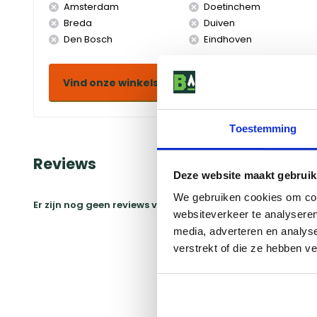
Amsterdam
Doetinchem
Breda
Duiven
Den Bosch
Eindhoven
Vind onze winkels
Toestemming
Reviews
Deze website maakt gebruik
We gebruiken cookies om cont
Er zijn nog geen reviews voor dit product
Schrijf ee
websiteverkeer te analyseren
media, adverteren en analys
verstrekt of die ze hebben v