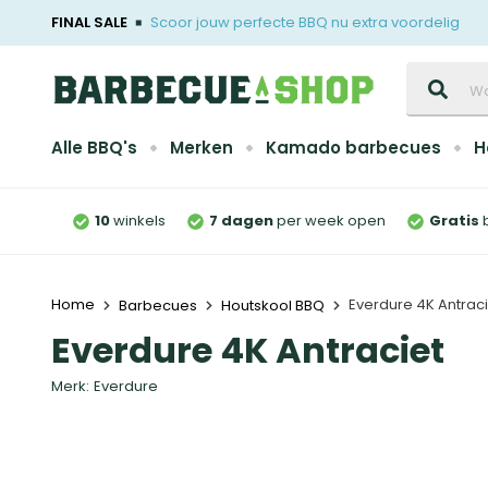
FINAL SALE
Scoor jouw perfecte BBQ nu extra voordelig
Zoeken
Alle BBQ's
Merken
Kamado barbecues
H
10
winkels
7 dagen
per week open
Gratis
Home
Everdure 4K Antraci
Barbecues
Houtskool BBQ
Everdure 4K Antraciet
Merk:
Everdure