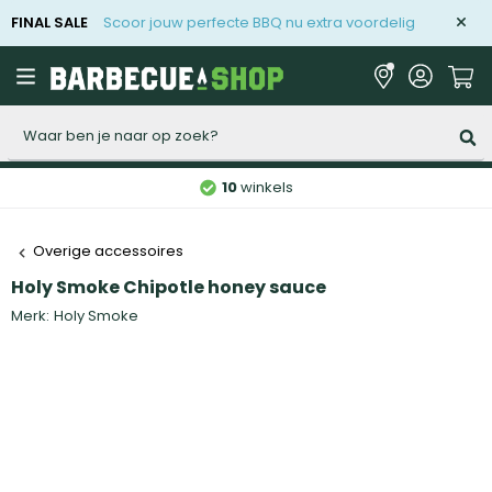
FINAL SALE
Scoor jouw perfecte BBQ nu extra voordelig
Zoeken
10
winkels
Overige accessoires
Holy Smoke Chipotle honey sauce
Merk:
Holy Smoke