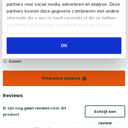
partners voor social media, adverteren en analyse. Deze
partners kunnen deze gegevens combineren met andere
Bekijk dit product in onze winkels
informatie die u aan ze heeft verstrekt of die ze hebben
verzameld op basis van uw gebruik van hun services.
Amsterdam
Eindhoven
Breda
Groningen
OK
Den Bosch
Naarden
Doetinchem
Utrecht
Duiven
Vind onze winkels
Reviews
Er zijn nog geen reviews voor dit
Schrijf een
product
review