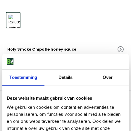
Holy Smoke Chipotle honey sauce
4
,
95
Alleen afhalen mogelijk
Toestemming
Details
Over
Af te halen in 4 winkels
Deze website maakt gebruik van cookies
Productomschrijving
We gebruiken cookies om content en advertenties te
personaliseren, om functies voor social media te bieden
Een romige, pittige en rokerige saus die elk stuk vlees of groente
en om ons websiteverkeer te analyseren. Ook delen we
naar een hoger niveau tilt met een vleugje rokerige zoetheid.
informatie over uw gebruik van onze site met onze
Ook perfect als dip. Alleen verkrijgbaar in geselecteerde winkels.