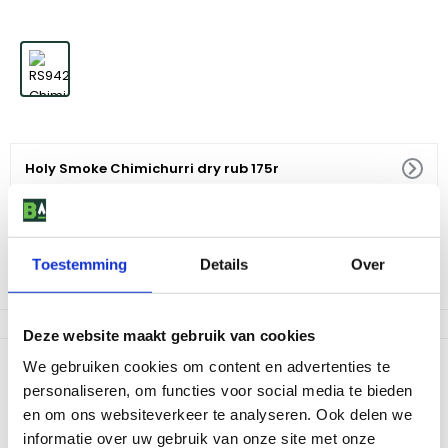
Holy Smoke Chimichurri dry rub 175r
13
,
49
Alleen afhalen mogelijk
Toestemming
Details
Over
Af te halen in 5 winkels
Deze website maakt gebruik van cookies
Productomschrijving
We gebruiken cookies om content en advertenties te
personaliseren, om functies voor social media te bieden
Wrijf deze smakelijke rub royaal over vlees, gevogelte of vis voor
en om ons websiteverkeer te analyseren. Ook delen we
een extra kick. Ook perfect als basis voor een pittige chimichurri-
informatie over uw gebruik van onze site met onze
saus. Alleen verkrijgbaar in geselecteerde winkels.