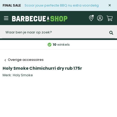
FINAL SALE
Scoor jouw perfecte BBQ nu extra voordelig
Zoeken
10
winkels
Overige accessoires
Holy Smoke Chimichurri dry rub 175r
Merk:
Holy Smoke