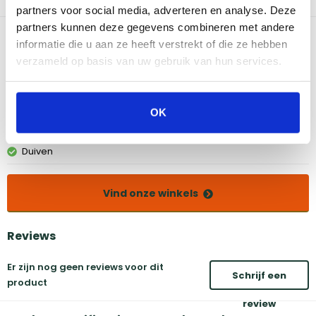
partners voor social media, adverteren en analyse. Deze
partners kunnen deze gegevens combineren met andere
Bekijk dit product in onze winkels
informatie die u aan ze heeft verstrekt of die ze hebben
verzameld op basis van uw gebruik van hun services.
Amsterdam
Eindhoven
Breda
Groningen
OK
Den Bosch
Naarden
Doetinchem
Utrecht
Duiven
Vind onze winkels
Reviews
Er zijn nog geen reviews voor dit
Schrijf een
product
review