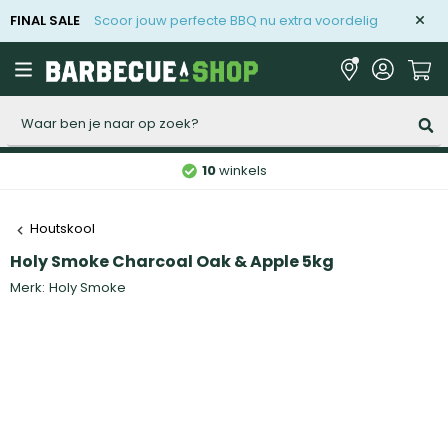
FINAL SALE
Scoor jouw perfecte BBQ nu extra voordelig
Zoeken
10
winkels
Houtskool
Holy Smoke Charcoal Oak & Apple 5kg
Merk:
Holy Smoke