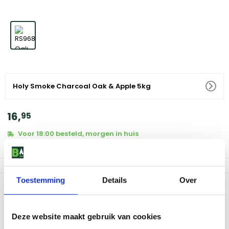
Holy Smoke Charcoal Oak & Apple 5kg
16
,
95
Voor 18:00 besteld, morgen in huis
Af te halen in 5 winkels
Toestemming
Details
Over
Productomschrijving
Holy Smoke Charcoal Oak & Apple 5kg biedt de ideale
Deze website maakt gebruik van cookies
combinatie van eikenhout en appelhout voor een unieke
rooksmaak. Deze houtskool zorgt voor een langdurige,