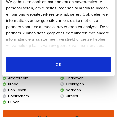
We gebruiken cookies om content en advertenties te
gelijkmatige verbranding, perfect voor het grillen, roken en slow-
personaliseren, om functies voor social media te bieden
cooking van vlees, vis en groenten. De eikenhout voegt een
en om ons websiteverkeer te analyseren. Ook delen we
diepe, robuuste smaak toe, terwijl het appelhout een subtiele
informatie over uw gebruik van onze site met onze
zoetheid biedt, waardoor je gerechten een verfijnde rokerige
partners voor social media, adverteren en analyse. Deze
smaak krijgen. De 5kg verpakking is ideaal voor meerdere
partners kunnen deze gegevens combineren met andere
grillbeurten, en het gebruik van puur hout zorgt voor een schone,
informatie die u aan ze heeft verstrekt of die ze hebben
natuurlijke verbranding. Alleen verkrijgbaar in geselecteerde
winkels.
verzameld op basis van uw gebruik van hun services.
Bekijk dit product in onze winkels
OK
Amsterdam
Eindhoven
Breda
Groningen
Den Bosch
Naarden
Doetinchem
Utrecht
Duiven