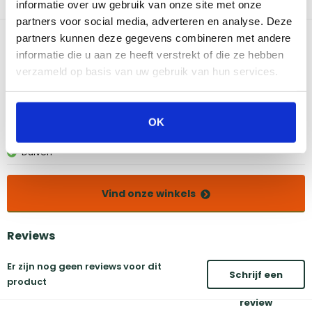
informatie over uw gebruik van onze site met onze
worden zonder het rooster van de barbecue af te halen.
partners voor social media, adverteren en analyse. Deze
Bekijk dit product in onze winkels
partners kunnen deze gegevens combineren met andere
informatie die u aan ze heeft verstrekt of die ze hebben
verzameld op basis van uw gebruik van hun services.
Amsterdam
Eindhoven
Breda
Groningen
Den Bosch
Naarden
OK
Doetinchem
Utrecht
Duiven
Vind onze winkels
Reviews
Er zijn nog geen reviews voor dit
Schrijf een
product
review