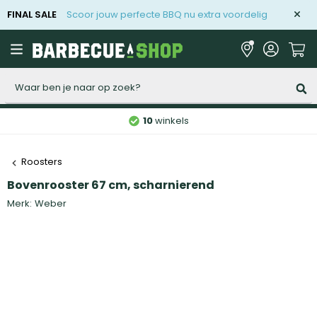
FINAL SALE
Scoor jouw perfecte BBQ nu extra voordelig
Zoeken
10
winkels
Roosters
Bovenrooster 67 cm, scharnierend
Merk:
Weber