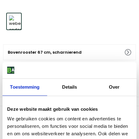
Bovenrooster 67 cm, scharnierend
134
,
-
Voor 18:00 besteld, morgen in huis
Toestemming
Details
Over
Let op, nog maar 2 op voorraad
Deze website maakt gebruik van cookies
Productomschrijving
We gebruiken cookies om content en advertenties te
Het Weber bovenrooster voor barbecues van 67 cm is ideaal om
personaliseren, om functies voor social media te bieden
uw vlees op te bakken. In het Weber bovenrooster zelf zit een
en om ons websiteverkeer te analyseren. Ook delen we
scharnierend gedeelte waardoor de briketten aangevuld kunnen