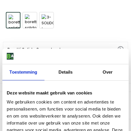
Boretti Solido Ovenschaal
52
,
99
Toestemming
Details
Over
Niet op voorraad
Deze website maakt gebruik van cookies
Productomschrijving
We gebruiken cookies om content en advertenties te
personaliseren, om functies voor social media te bieden
Bereid gerechten op de traditionele manier met de Boretti Solido
Ovenschaal.
en om ons websiteverkeer te analyseren. Ook delen we
informatie over uw gebruik van onze site met onze
Bekijk dit product in onze winkels
partners voor social media, adverteren en analyse. Deze