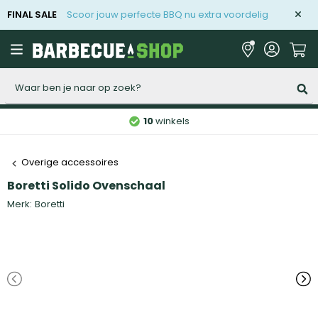
FINAL SALE
Scoor jouw perfecte BBQ nu extra voordelig
Zoeken
10
winkels
Overige accessoires
Boretti Solido Ovenschaal
Merk:
Boretti