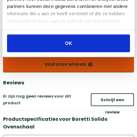
partners kunnen deze gegevens combineren met andere
informatie die u aan ze heeft verstrekt of die ze hebben
Amsterdam
Eindhoven
verzameld op basis van uw gebruik van hun services.
Breda
Groningen
Den Bosch
Naarden
Doetinchem
Utrecht
OK
Duiven
Vind onze winkels
Reviews
Er zijn nog geen reviews voor dit
Schrijf een
product
review
Productspecificaties voor Boretti Solido
Ovenschaal