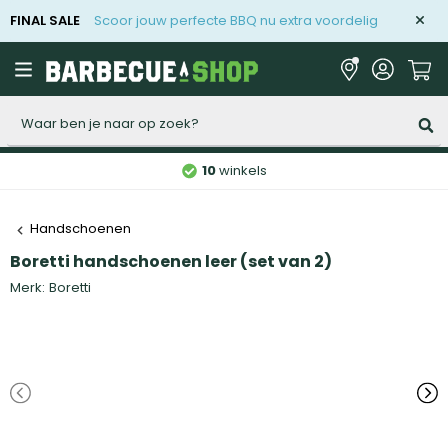
FINAL SALE
Scoor jouw perfecte BBQ nu extra voordelig
Zoeken
10
winkels
Handschoenen
Boretti handschoenen leer (set van 2)
Merk:
Boretti