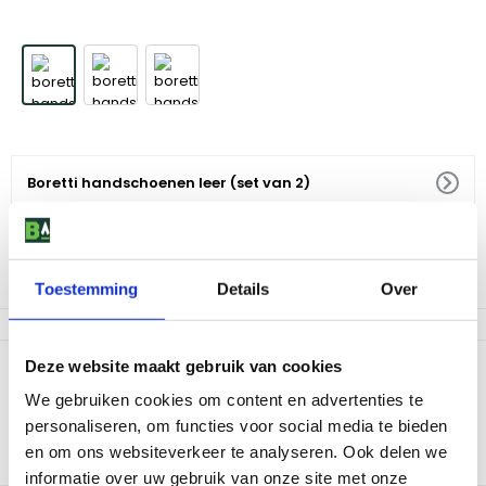
Boretti handschoenen leer (set van 2)
29
,
95
Niet op voorraad
Toestemming
Details
Over
Deze website maakt gebruik van cookies
Productomschrijving
We gebruiken cookies om content en advertenties te
Sta klaar voor intense hitte met onze lederen handschoenen.
personaliseren, om functies voor social media te bieden
Dankzij hun extra lengte bieden ze bescherming tot aan je
polsen. Deze handschoenen zijn verkrijgbaar in één universele
en om ons websiteverkeer te analyseren. Ook delen we
maat die iedereen past.
informatie over uw gebruik van onze site met onze