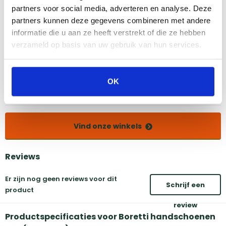
partners voor social media, adverteren en analyse. Deze
Bekijk dit product in onze winkels
partners kunnen deze gegevens combineren met andere
informatie die u aan ze heeft verstrekt of die ze hebben
verzameld op basis van uw gebruik van hun services.
Amsterdam
Eindhoven
Breda
Groningen
Den Bosch
Naarden
OK
Doetinchem
Utrecht
Duiven
Vind onze winkels
Reviews
Er zijn nog geen reviews voor dit
Schrijf een
product
review
Productspecificaties voor Boretti handschoenen