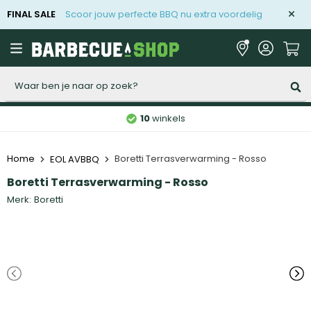
FINAL SALE
Scoor jouw perfecte BBQ nu extra voordelig
Zoeken
10
winkels
Home
Boretti Terrasverwarming - Rosso
EOL AVBBQ
Boretti Terrasverwarming - Rosso
Merk:
Boretti