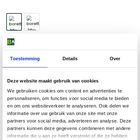
Boretti Terrasverwarming - Rosso
Toestemming
Details
Over
279
,
-
Deze website maakt gebruik van cookies
Niet op voorraad
We gebruiken cookies om content en advertenties te
personaliseren, om functies voor social media te bieden
en om ons websiteverkeer te analyseren. Ook delen we
Productomschrijving
informatie over uw gebruik van onze site met onze
Een zomer van 8 maanden lang, wie wil dat nou niet? Met deze
partners voor social media, adverteren en analyse. Deze
rode terrasverwarmer van Boretti op gas verblijf je een stuk
partners kunnen deze gegevens combineren met andere
aangenamer in jouw tuin. Eenvoudig te verplaatsen dankzij de 2
informatie die u aan ze heeft verstrekt of die ze hebben
kleine wieltjes en beschikt over automatische afslag met