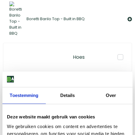
Boretti Barilo Top - Built in BBQ
Hoes
1ᵉ accessoire
Kies alternatief
Toestemming
Details
Over
Deze website maakt gebruik van cookies
2ᵉ accessoire
Kies alternatief
We gebruiken cookies om content en advertenties te
personaliseren, om functies voor social media te bieden