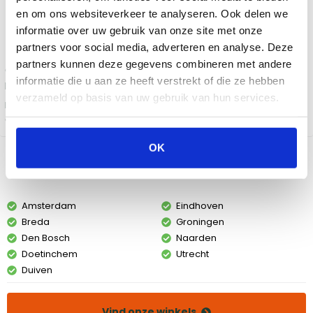
en om ons websiteverkeer te analyseren. Ook delen we
informatie over uw gebruik van onze site met onze
0
,
-
partners voor social media, adverteren en analyse. Deze
partners kunnen deze gegevens combineren met andere
Ontvang
gegarandeerd korting
op dit product. Vraag naar jouw
informatie die u aan ze heeft verstrekt of die ze hebben
persoonlijke deal en ontvang een mooie korting!
verzameld op basis van uw gebruik van hun services.
Bekijk de
actievoorwaarden
OK
Bekijk dit product in onze winkels
Amsterdam
Eindhoven
Breda
Groningen
Den Bosch
Naarden
Doetinchem
Utrecht
Duiven
Vind onze winkels