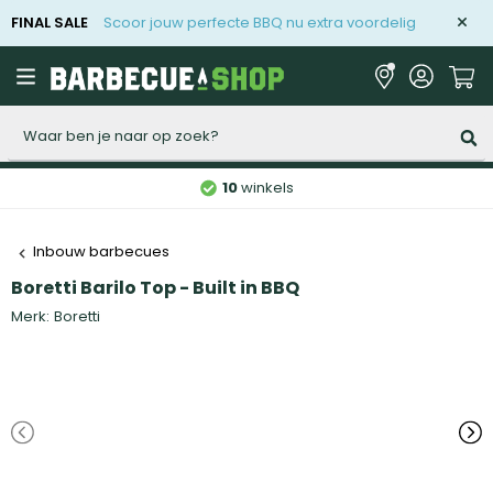
FINAL SALE
Scoor jouw perfecte BBQ nu extra voordelig
Zoeken
10
winkels
Inbouw barbecues
Boretti Barilo Top - Built in BBQ
Merk:
Boretti