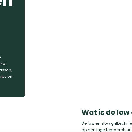
en
n
oze
passen,
cies en
Wat is de low 
De low en slow grilltechni
op een lage temperatuur g