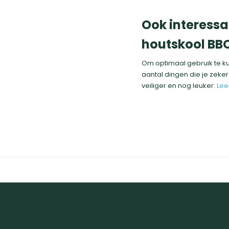
Ook interessan
houtskool BB
Om optimaal gebruik te k
aantal dingen die je zeke
veiliger en nog leuker.
Lee