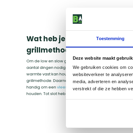
Wat heb je nodig voor de low
Toestemming
grillmethode?
Deze website maakt gebruik
Om de low en slow grillmethode toe te passen op je ho
aantal dingen nodig. Een essentieel onderdeel is natuu
We gebruiken cookies om cont
warmte vast kan houden. Houtskool barbecues zijn per
websiteverkeer te analyseren
grillmethode. Daarnaast heb je goede
kwaliteit houtsk
media, adverteren en analys
handig om een
vleesthermometer
te hebben om de te
verstrekt of die ze hebben v
houden. Tot slot heb je natuurlijk het eten nodig dat je wi