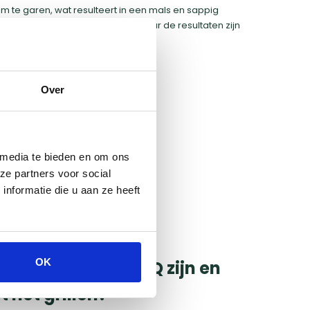
 te garen, wat resulteert in een mals en sappig
chniek die veel geduld vereist, maar de resultaten zijn
Over
 media te bieden en om ons
ze partners voor social
nformatie die u aan ze heeft
OK
 je houtskool BBQ zijn en
 het grillen?