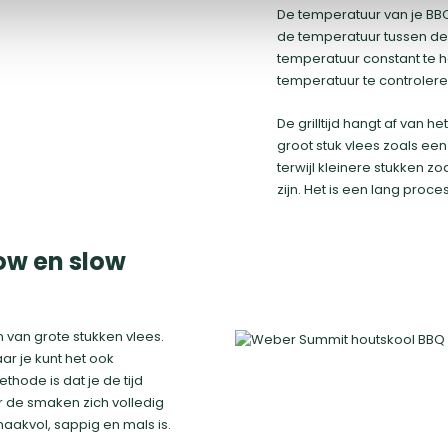
De temperatuur van je BBQ i
de temperatuur tussen de 1
temperatuur constant te h
temperatuur te controlere
De grilltijd hangt af van h
groot stuk vlees zoals een
terwijl kleinere stukken zo
zijn. Het is een lang proc
ow en slow
n van grote stukken vlees.
ar je kunt het ook
hode is dat je de tijd
 de smaken zich volledig
maakvol, sappig en mals is.