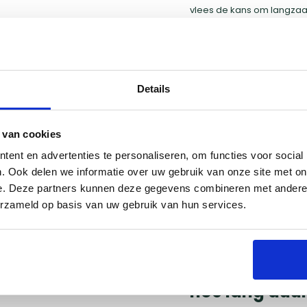
vlees de kans om langzaam
eindproduct. Het is een te
het meer dan waard.
 en slow
Details
 van cookies
utskool BBQ, heb je een
rlijk een BBQ die goed
ent en advertenties te personaliseren, om functies voor social
fect voor deze
. Ook delen we informatie over uw gebruik van onze site met on
ool
nodig. Het is ook
e. Deze partners kunnen deze gegevens combineren met andere i
mperatuur in de gaten te
erzameld op basis van uw gebruik van hun services.
lt gaan grillen.
Hoe warm moet
hoe lang duurt