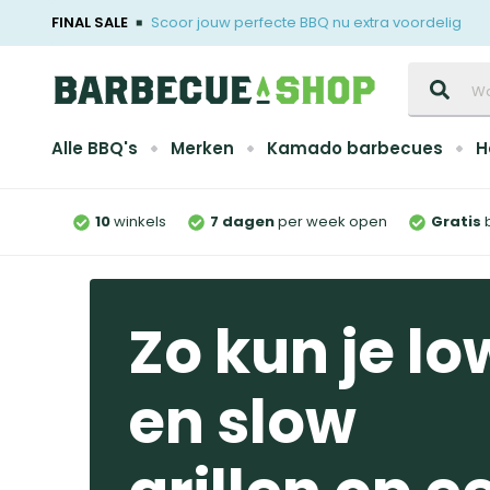
FINAL SALE
Scoor jouw perfecte BBQ nu extra voordelig
Zoeken
Alle BBQ's
Merken
Kamado barbecues
H
10
winkels
7 dagen
per week open
Gratis
Zo kun je lo
en slow