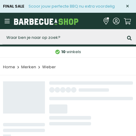
FINAL SALE
Scoor jouw perfecte BBQ nu extra voordelig
Zoeken
10
winkels
Home
Merken
Weber