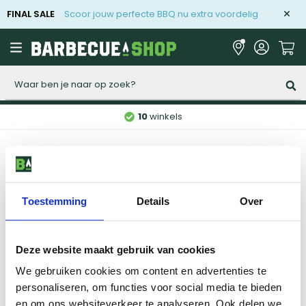
FINAL SALE
Scoor jouw perfecte BBQ nu extra voordelig
Zoeken
10
winkels
Home
Merken
Toestemming
Details
Over
Vorige
1
...
19
20
17
Deze website maakt gebruik van cookies
We gebruiken cookies om content en advertenties te
Niet gevonden wat je zocht?
personaliseren, om functies voor social media te bieden
Onze specialisten helpen je graag.
en om ons websiteverkeer te analyseren. Ook delen we