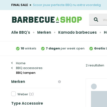
FINAL SALE
Scoor jouw perfecte BBQ nu extra voordelig
Zoeken
Alle BBQ's
Merken
Kamado barbecues
H
10
winkels
7 dagen
per week open
Gratis
Home
2 resultaten
BBQ accessoires
BBQ lampen
Merken
Weber
(2)
Type Accessoire