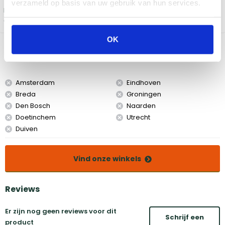
verzameld op basis van uw gebruik van hun services.
Bekijk de
actievoorwaarden
OK
Bekijk dit product in onze winkels
Amsterdam
Eindhoven
Breda
Groningen
Den Bosch
Naarden
Doetinchem
Utrecht
Duiven
Vind onze winkels
Reviews
Er zijn nog geen reviews voor dit
Schrijf een
product