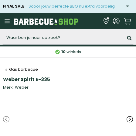
FINAL SALE
Scoor jouw perfecte BBQ nu extra voordelig
Zoeken
10
winkels
Gas barbecue
Weber Spirit E-335
Merk:
Weber