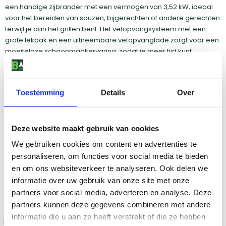
een handige zijbrander met een vermogen van 3,52 kW, ideaal
voor het bereiden van sauzen, bijgerechten of andere gerechten
terwijl je aan het grillen bent. Het vetopvangsysteem met een
grote lekbak en een uitneembare vetopvanglade zorgt voor een
moeiteloze schoonmaakervaring, zodat je meer tijd kunt
besteden aan het genieten van je maaltijd.
De barbecue is uitgerust met twee zijtafels waarvan één
inklapbaar, wat je extra werkruimte biedt, en de kast met deur
Toestemming
Details
Over
houdt de gasfles netjes uit het zicht. Het warmhoudrek zorgt
ervoor dat je gerechten op de perfecte temperatuur blijven
totdat het tijd is om te serveren. Dankzij de duurzame wielen voor
Deze website maakt gebruik van cookies
alle weersomstandigheden kun je de barbecue eenvoudig
We gebruiken cookies om content en advertenties te
verplaatsen, ongeacht het weer.
personaliseren, om functies voor social media te bieden
Met de Weber Spirit E-335 ben je verzekerd van een krachtige en
en om ons websiteverkeer te analyseren. Ook delen we
veelzijdige barbecue die je helpt om elke keer opnieuw
informatie over uw gebruik van onze site met onze
smakelijke, perfect gegrilde maaltijden te creëren.
partners voor social media, adverteren en analyse. Deze
partners kunnen deze gegevens combineren met andere
Ontvang
gegarandeerd korting
op dit product. Vraag naar jouw
informatie die u aan ze heeft verstrekt of die ze hebben
persoonlijke deal en ontvang een mooie korting!