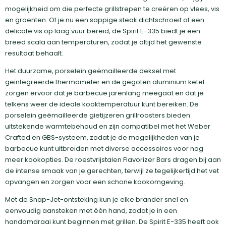
mogelijkheid om die perfecte grillstrepen te creëren op vlees, vis
en groenten. Of je nu een sappige steak dichtschroeit of een
delicate vis op laag vuur bereid, de Spirit E-335 biedt je een
breed scala aan temperaturen, zodat je altijd het gewenste
resultaat behaalt.
Het duurzame, porselein geëmailleerde deksel met
geïntegreerde thermometer en de gegoten aluminium ketel
zorgen ervoor dat je barbecue jarenlang meegaat en dat je
telkens weer de ideale kooktemperatuur kunt bereiken. De
porselein geëmailleerde gietijzeren grillroosters bieden
uitstekende warmtebehoud en zijn compatibel met het Weber
Crafted en GBS-systeem, zodat je de mogelijkheden van je
barbecue kunt uitbreiden met diverse accessoires voor nog
meer kookopties. De roestvrijstalen Flavorizer Bars dragen bij aan
de intense smaak van je gerechten, terwijl ze tegelijkertijd het vet
opvangen en zorgen voor een schone kookomgeving.
Met de Snap-Jet-ontsteking kun je elke brander snel en
eenvoudig aansteken met één hand, zodat je in een
handomdraai kunt beginnen met grillen. De Spirit E-335 heeft ook