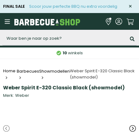
FINAL SALE
Scoor jouw perfecte BBQ nu extra voordelig
Zoeken
10
winkels
Weber Spirit E-320 Classic Black
Home
Barbecues
Showmodellen
(showmodel)
Weber Spirit E-320 Classic Black (showmodel)
Merk:
Weber