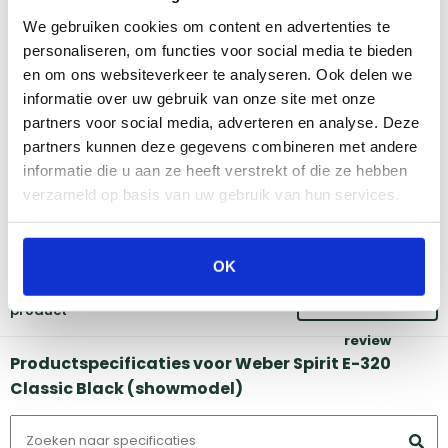
We gebruiken cookies om content en advertenties te
Amsterdam
Eindhoven
personaliseren, om functies voor social media te bieden
Breda
Groningen
en om ons websiteverkeer te analyseren. Ook delen we
Den Bosch
Naarden
informatie over uw gebruik van onze site met onze
Doetinchem
Utrecht
partners voor social media, adverteren en analyse. Deze
Duiven
partners kunnen deze gegevens combineren met andere
informatie die u aan ze heeft verstrekt of die ze hebben
Vind onze winkels
verzameld op basis van uw gebruik van hun services.
Reviews
OK
Er zijn nog geen reviews voor dit
Schrijf een
product
review
Productspecificaties voor Weber Spirit E-320
Classic Black (showmodel)