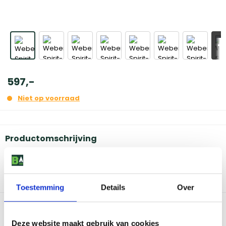
+
597
,
-
Niet op voorraad
Productomschrijving
De Spirit Classic heeft een eigentijdse, stoere en chique
uitstraling. Deze robuuste gasbuitenkeuken is van alle gemakken
voorzien. Met drie branders en een extra groot kookoppervlak.
Voorzien van een extra zijbrander voor optimaal gebruiksgemak.
Toestemming
Details
Over
Bekijk dit product in onze winkels
Deze website maakt gebruik van cookies