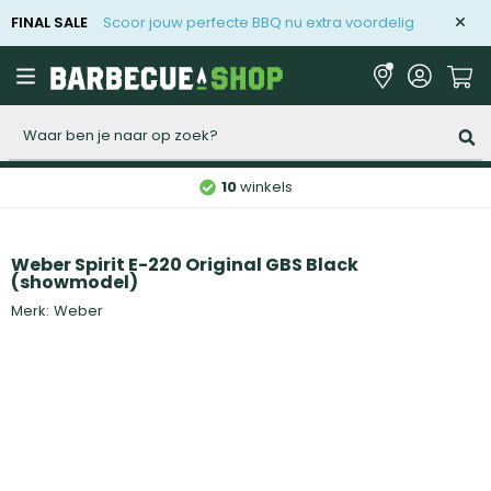
FINAL SALE
Scoor jouw perfecte BBQ nu extra voordelig
Zoeken
10
winkels
Weber Spirit E-220 Original GBS Black
(showmodel)
Merk:
Weber