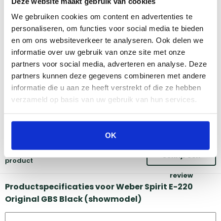
Deze website maakt gebruik van cookies
We gebruiken cookies om content en advertenties te
Amsterdam
Eindhoven
personaliseren, om functies voor social media te bieden
Breda
Groningen
en om ons websiteverkeer te analyseren. Ook delen we
Den Bosch
Naarden
informatie over uw gebruik van onze site met onze
Doetinchem
Utrecht
partners voor social media, adverteren en analyse. Deze
Duiven
partners kunnen deze gegevens combineren met andere
informatie die u aan ze heeft verstrekt of die ze hebben
Vind onze winkels
verzameld op basis van uw gebruik van hun services.
Reviews
OK
Er zijn nog geen reviews voor dit
Schrijf een
product
review
Productspecificaties voor Weber Spirit E-220
Original GBS Black (showmodel)