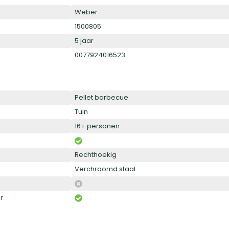
Weber
1500805
5 jaar
0077924016523
Pellet barbecue
Tuin
16+ personen
Rechthoekig
Verchroomd staal
r