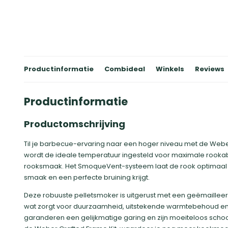
Productinformatie
Combideal
Winkels
Reviews
Productinformatie
Productomschrijving
Til je barbecue-ervaring naar een hoger niveau met de Web
wordt de ideale temperatuur ingesteld voor maximale rookab
rooksmaak. Het SmoqueVent-systeem laat de rook optimaal ci
smaak en een perfecte bruining krijgt.
Deze robuuste pelletsmoker is uitgerust met een geëmailleer
wat zorgt voor duurzaamheid, uitstekende warmtebehoud en ee
garanderen een gelijkmatige garing en zijn moeiteloos sch