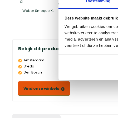
Toestemming
Weber Smoque XL
Hoes
Deze website maakt gebruik
We gebruiken cookies om cont
websiteverkeer te analyseren
media, adverteren en analys
verstrekt of die ze hebben v
Bekijk dit product in onze winkels
Amsterdam
Doetinchem
Breda
Duiven
Den Bosch
Eindhoven
Vind onze winkels