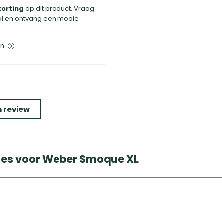
korting
op dit product. Vraag
al en ontvang een mooie
en
n review
ies voor Weber Smoque XL