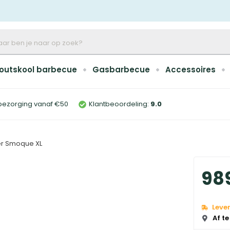
outskool barbecue
Gasbarbecue
Accessoires
bezorging vanaf €50
Klantbeoordeling:
9
.0
r Smoque XL
98
Leve
Af te