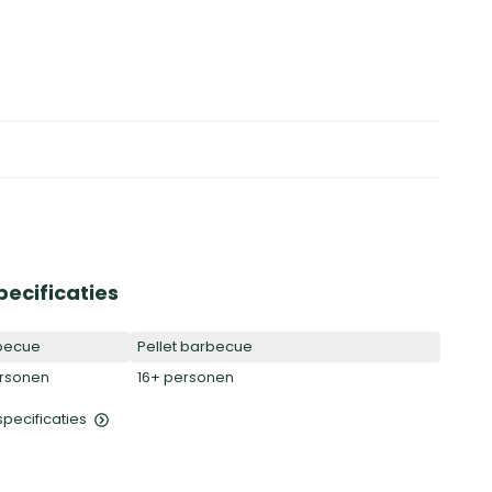
pecificaties
becue
Pellet barbecue
ersonen
16+ personen
 specificaties