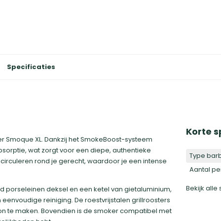
Specificaties
Korte s
er Smoque XL. Dankzij het SmokeBoost-systeem
sorptie, wat zorgt voor een diepe, authentieke
Type bar
rculeren rond je gerecht, waardoor je een intense
Aantal p
Bekijk alle
d porseleinen deksel en een ketel van gietaluminium,
nvoudige reiniging. De roestvrijstalen grillroosters
oon te maken. Bovendien is de smoker compatibel met