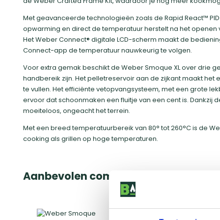
de Weber Crafted Frame Kit, waardoor je nog meer kookmog
Met geavanceerde technologieën zoals de Rapid React™ PID-co
opwarming en direct de temperatuur herstelt na het openen v
Het Weber Connect® digitale LCD-scherm maakt de bediening 
Connect-app de temperatuur nauwkeurig te volgen.
Voor extra gemak beschikt de Weber Smoque XL over drie ge
handbereik zijn. Het pelletreservoir aan de zijkant maakt het
te vullen. Het efficiënte vetopvangsysteem, met een grote l
ervoor dat schoonmaken een fluitje van een cent is. Dankzij 
moeiteloos, ongeacht het terrein.
Met een breed temperatuurbereik van 80° tot 260°C is de We
cooking als grillen op hoge temperaturen.
Aanbevolen combideals