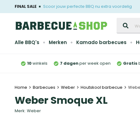
FINAL SALE
Scoor jouw perfecte BBQ nu extra voordelig
Zoeken
Alle BBQ's
Merken
Kamado barbecues
H
10
winkels
7 dagen
per week open
Gratis
Home
Barbecues
Weber
Houtskool barbecue
Webe
Weber Smoque XL
Merk:
Weber