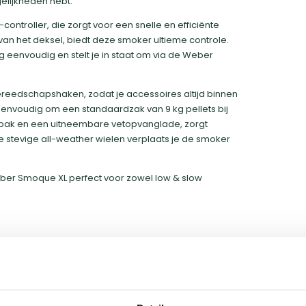
elijkheden hebt.
ntroller, die zorgt voor een snelle en efficiënte
an het deksel, biedt deze smoker ultieme controle.
eenvoudig en stelt je in staat om via de Weber
reedschapshaken, zodat je accessoires altijd binnen
 eenvoudig om een standaardzak van 9 kg pellets bij
ekbak en een uitneembare vetopvanglade, zorgt
de stevige all-weather wielen verplaats je de smoker
ber Smoque XL perfect voor zowel low & slow