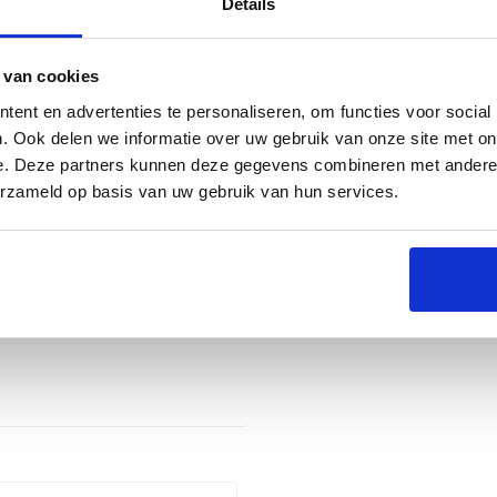
Details
1ᵉ accessoire
2ᵉ accessoire
 van cookies
Kies alternatief
Kies alternatief
ent en advertenties te personaliseren, om functies voor social
. Ook delen we informatie over uw gebruik van onze site met on
e. Deze partners kunnen deze gegevens combineren met andere i
erzameld op basis van uw gebruik van hun services.
Groningen
Naarden
Utrecht