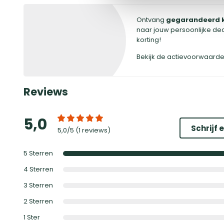
Ontvang
gegarandeerd 
naar jouw persoonlijke de
korting!
Bekijk de actievoorwaard
Reviews
5,0
Schrijf 
5,0
/5 (
1 reviews
)
5
Sterren
4
Sterren
3
Sterren
2
Sterren
1
Ster