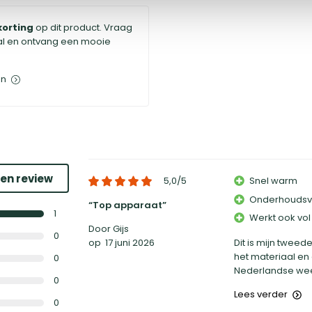
korting
op dit product. Vraag
al en ontvang een mooie
en
een review
5,0
/5
Snel warm
Onderhoudsvr
Top apparaat
1
Werkt ook vol
Door Gijs
0
op
17 juni 2026
Dit is mijn tweed
het materiaal en 
0
Nederlandse weer
0
Lees verder
0