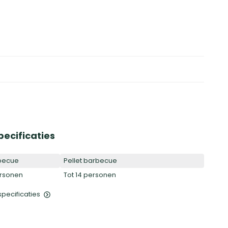
pecificaties
becue
Pellet barbecue
ersonen
Tot 14 personen
 specificaties