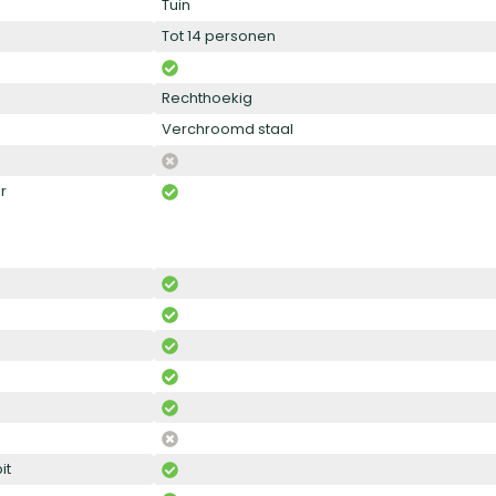
Tuin
Tot 14 personen
Rechthoekig
Verchroomd staal
r
it