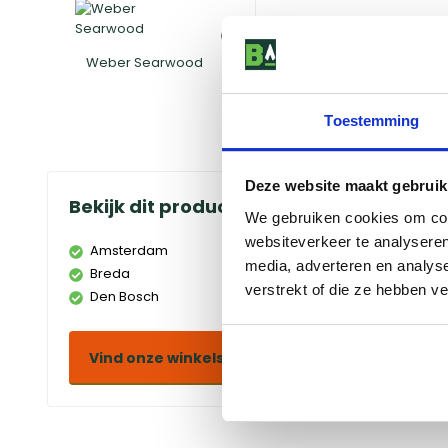
Weber Searwood
Hoes
Toestemming
Deze website maakt gebruik
Bekijk dit product in onze winkels
We gebruiken cookies om cont
websiteverkeer te analyseren
Amsterdam
Doetinchem
media, adverteren en analys
Breda
Duiven
verstrekt of die ze hebben v
Den Bosch
Eindhoven
Vind onze winkels