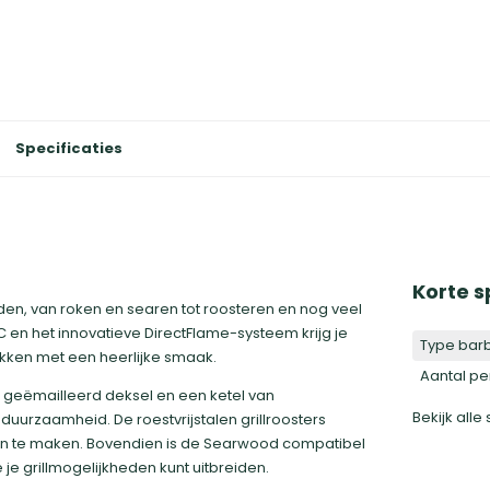
Specificaties
Korte s
n, van roken en searen tot roosteren en nog veel
 en het innovatieve DirectFlame-systeem krijg je
Type bar
kken met een heerlijke smaak.
Aantal p
 geëmailleerd deksel en een ketel van
Bekijk alle
uurzaamheid. De roestvrijstalen grillroosters
on te maken. Bovendien is de Searwood compatibel
 je grillmogelijkheden kunt uitbreiden.