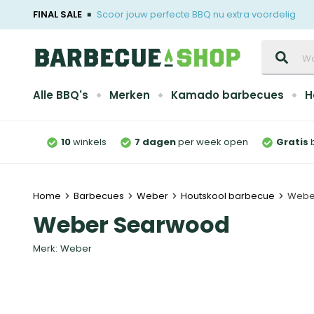
FINAL SALE
Scoor jouw perfecte BBQ nu extra voordelig
Zoeken
Alle BBQ's
Merken
Kamado barbecues
H
10
winkels
7 dagen
per week open
Gratis
Home
Barbecues
Weber
Houtskool barbecue
Webe
Weber Searwood
Merk:
Weber