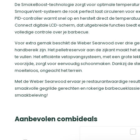
De SmokeBoost-technologie zorgt voor optimale temperature
SmoqueVent-systeem de rook perfect laat circuleren voor ex
PID-controller warmt snel op en herstelt direct de temperatu
Connect digitale LCD-scherm, dat uitgebreide functies bied
volledige controle over je barbecue.
Voor extra gemak beschikt de Weber Searwood over drie ger
handbereik zijn. Het pelletreservoir aan de zijkant maakt het
te vullen. Het efficiënte vetopvangsysteem, met een grote 
voorzijde, zorgt voor eenvoudig schoonmaken. Dankzij de ste
moeiteloos, ongeacht het terrein.
Met de Weber Searwood ervaar je restaurantwaardige resultat
smaakvolle gegrilde gerechten en rokerige barbecueklassi
smaakbeleving!
Aanbevolen combideals