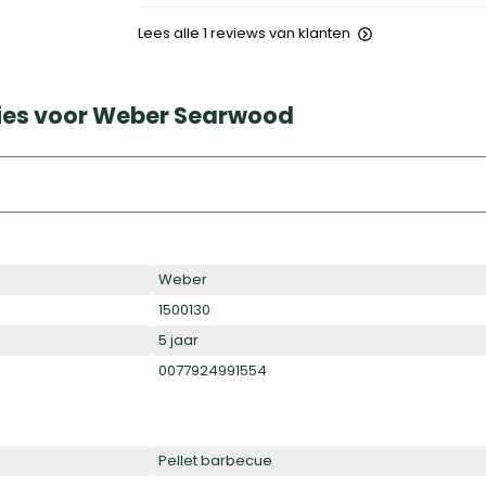
Lees alle 1 reviews van klanten
ies voor Weber Searwood
Weber
1500130
5 jaar
0077924991554
Pellet barbecue