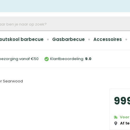
outskool barbecue
Gasbarbecue
Accessoires
bezorging vanaf €50
Klantbeoordeling:
9
.0
r Searwood
99
Voor 
Af te