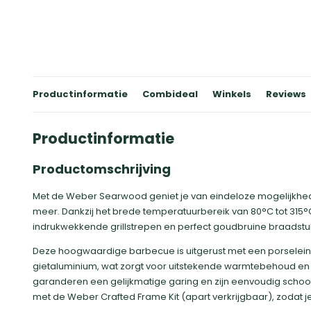
Productinformatie
Combideal
Winkels
Reviews
Productinformatie
Productomschrijving
Met de Weber Searwood geniet je van eindeloze mogelijkhede
meer. Dankzij het brede temperatuurbereik van 80°C tot 315°C
indrukwekkende grillstrepen en perfect goudbruine braadstu
Deze hoogwaardige barbecue is uitgerust met een porselein
gietaluminium, wat zorgt voor uitstekende warmtebehoud en d
garanderen een gelijkmatige garing en zijn eenvoudig scho
met de Weber Crafted Frame Kit (apart verkrijgbaar), zodat je