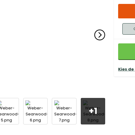
Kies de
+
1