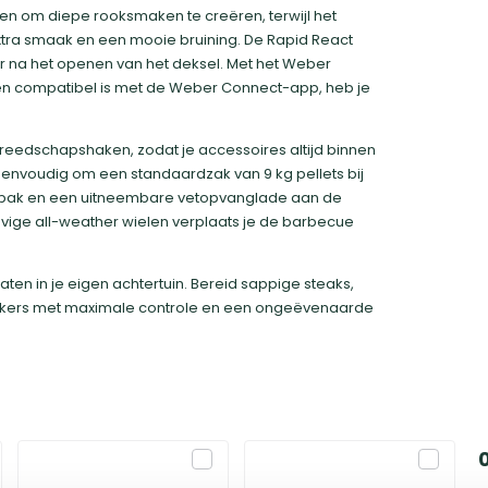
n om diepe rooksmaken te creëren, terwijl het
tra smaak en een mooie bruining. De Rapid React
ur na het openen van het deksel. Met het Weber
t en compatibel is met de Weber Connect-app, heb je
eedschapshaken, zodat je accessoires altijd binnen
 eenvoudig om een standaardzak van 9 kg pellets bij
lekbak en een uitneembare vetopvanglade aan de
vige all-weather wielen verplaats je de barbecue
en in je eigen achtertuin. Bereid sappige steaks,
ekers met maximale controle en een ongeëvenaarde