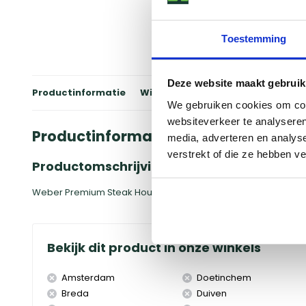
Toestemming
Deze website maakt gebruik
Productinformatie
Winkels
Reviews
Specificati
We gebruiken cookies om cont
websiteverkeer te analyseren
Productinformatie
media, adverteren en analys
verstrekt of die ze hebben v
Productomschrijving
Weber Premium Steak House Houtskool is hoogwaardig houtsko
Bekijk dit product in onze winkels
Amsterdam
Doetinchem
Breda
Duiven