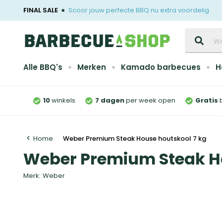
FINAL SALE
Scoor jouw perfecte BBQ nu extra voordelig
Zoeken
Alle BBQ's
Merken
Kamado barbecues
H
10
winkels
7 dagen
per week open
Gratis
Home
Weber Premium Steak House houtskool 7 kg
Weber Premium Steak Ho
Merk:
Weber