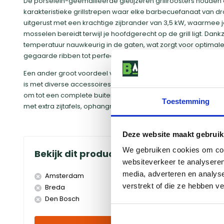
De porselein-geëmailleerde gietijzeren grillroosters houden
karakteristieke grillstrepen waar elke barbecuefanaat van 
uitgerust met een krachtige zijbrander van 3,5 kW, waarmee j
mosselen bereidt terwijl je hoofdgerecht op de grill ligt. Da
temperatuur nauwkeurig in de gaten, wat zorgt voor optimal
gegaarde ribben tot perfect gegrilde zalmfilets.
Een ander groot voordeel van dit model is het ingebouwde
is met diverse accessoires zoals een pizzasteen, bakplaat o
om tot een complete buitenkeuken. De E-335W is ontworpen
Toestemming
met extra zijtafels, ophangrails voor gereedschap en een st
Deze website maakt gebruik
We gebruiken cookies om cont
Bekijk dit product in onze winkels
websiteverkeer te analyseren
media, adverteren en analys
Amsterdam
Doetinchem
verstrekt of die ze hebben v
Breda
Duiven
Den Bosch
Eindhoven