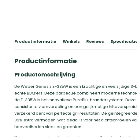
Productinformatie
Winkels
Reviews
Specificati
Productinformatie
Productomschrijving
De Weber Genesis E-335W is een krachtige en veelzijdige 3
echte BBQ’ers. Deze barbecue combineert moderne technolog
de E-335W is het innovatieve PureBlu-brandersysteem. Deze
consistente vlamverdeling en een gelijkmatige hitteverspreidin
verzekerd bent van perfecte grillresultaten. De geïntegreerd
35% extra vermogen, wat ideaal is voor het dichtschroeien va
hoeveelheden vlees en groenten.