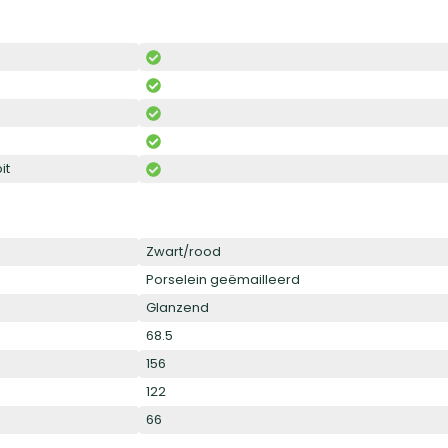
it
Zwart/rood
Porselein geëmailleerd
Glanzend
68.5
156
122
66