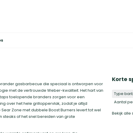
es
Korte s
-brander gasbarbecue die speciaal is ontworpen voor
ie met de vertrouwde Weber-kwaliteit. Het hart van
Type bar
 taps toelopende branders zorgen voor een
Aantal p
g over het hele grilloppervlak, zodat je altijd
e Sear Zone met dubbele Boost Burners levert tot wel
Bekijk alle
n steaks of het snel bereiden van grote