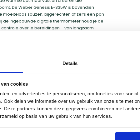
 de warmte optimaal vast en creëren die
droomt. De Weber Genesis E-335W is bovendien
e moeiteloos sauzen, bijgerechten of zelfs een pan
nkzij de ingebouwde digitale thermometer houd je de
e controle over je bereidingen – van langzaam
 WEBER CRAFTED Gourmet BBQ System, dat compatibel
f Dutch oven. Zo tover je jouw barbecue eenvoudig
 met het oog op gebruiksgemak en duurzaamheid,
Details
evig onderstel met opbergruimte.
 van cookies
ent en advertenties te personaliseren, om functies voor social
. Ook delen we informatie over uw gebruik van onze site met on
e. Deze partners kunnen deze gegevens combineren met andere i
Groningen
erzameld op basis van uw gebruik van hun services.
Naarden
Utrecht