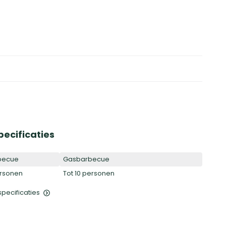
pecificaties
becue
Gasbarbecue
ersonen
Tot 10 personen
 specificaties