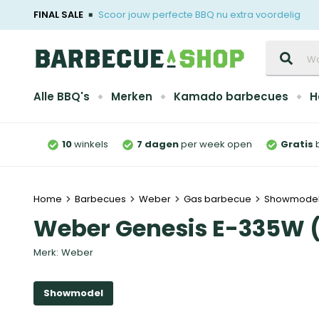
FINAL SALE
Scoor jouw perfecte BBQ nu extra voordelig
Zoeken
Alle BBQ's
Merken
Kamado barbecues
H
10
winkels
7 dagen
per week open
Gratis
Home
Barbecues
Weber
Gas barbecue
Showmodel
Weber Genesis E-335W
Merk:
Weber
Showmodel