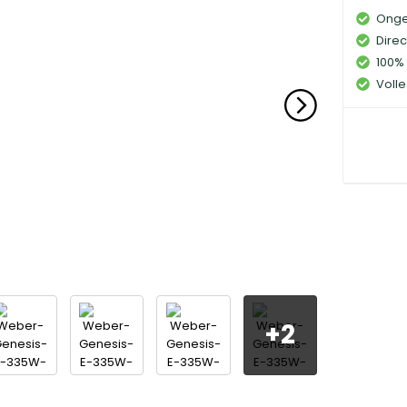
Onge
Direc
100% 
Volle
+
2