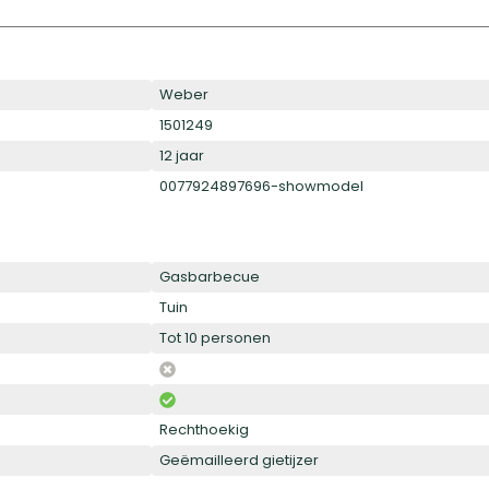
Weber
1501249
12 jaar
0077924897696-showmodel
Gasbarbecue
Tuin
Tot 10 personen
Rechthoekig
Geëmailleerd gietijzer