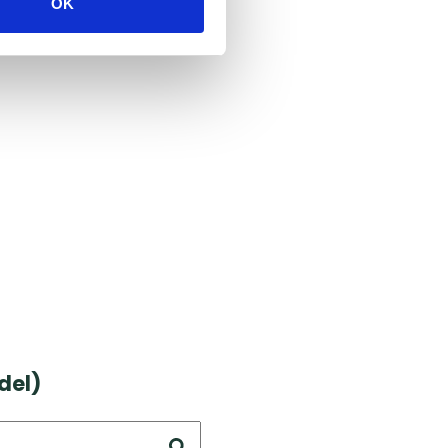
OK
del)