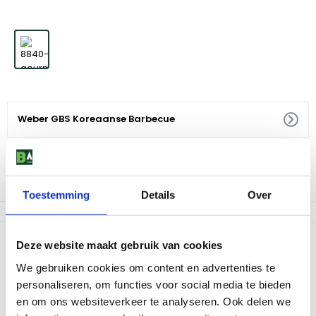
Weber GBS Koreaanse Barbecue
59
,
-
Niet op voorraad
Toestemming
Details
Over
Productomschrijving
Deze website maakt gebruik van cookies
Perfect geschikt voor de voorbereiding van gemarineerde
We gebruiken cookies om content en advertenties te
gerechten. Met de praktische aromatische ring gaat er geen
personaliseren, om functies voor social media te bieden
druppel sap of marinade verloren. Van porselein geëmailleerd
en om ons websiteverkeer te analyseren. Ook delen we
gietijzer. Te gebruiken in combinatie met het Gourmet BBQ