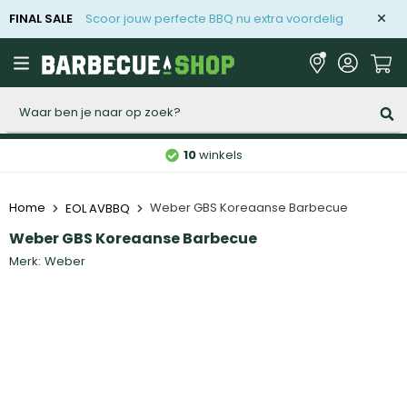
FINAL SALE
Scoor jouw perfecte BBQ nu extra voordelig
Zoeken
10
winkels
Home
Weber GBS Koreaanse Barbecue
EOL AVBBQ
Weber GBS Koreaanse Barbecue
Merk:
Weber