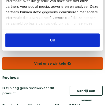
informatie over uw gebruik van onze site met onze
System van Weber.
partners voor social media, adverteren en analyse. Deze
Bekijk dit product in onze winkels
partners kunnen deze gegevens combineren met andere
informatie die u aan ze heeft verstrekt of die ze hebben
verzameld op basis van uw gebruik van hun services.
Amsterdam
Eindhoven
Breda
Groningen
Den Bosch
Naarden
OK
Doetinchem
Utrecht
Duiven
Vind onze winkels
Reviews
Er zijn nog geen reviews voor dit
Schrijf een
product
review