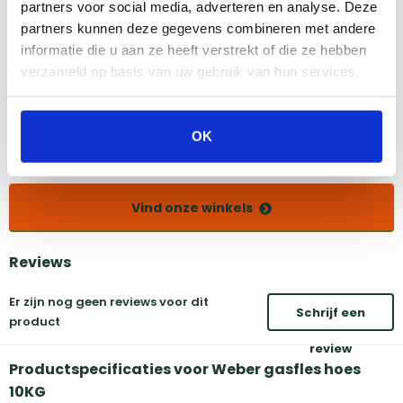
Bekijk dit product in onze winkels
partners voor social media, adverteren en analyse. Deze
partners kunnen deze gegevens combineren met andere
informatie die u aan ze heeft verstrekt of die ze hebben
Amsterdam
Eindhoven
verzameld op basis van uw gebruik van hun services.
Breda
Groningen
Den Bosch
Naarden
Doetinchem
Utrecht
OK
Duiven
Vind onze winkels
Reviews
Er zijn nog geen reviews voor dit
Schrijf een
product
review
Productspecificaties voor Weber gasfles hoes
10KG