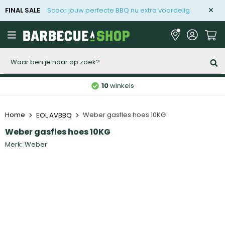
FINAL SALE
Scoor jouw perfecte BBQ nu extra voordelig
Zoeken
10
winkels
Home
Weber gasfles hoes 10KG
EOL AVBBQ
Weber gasfles hoes 10KG
Merk:
Weber