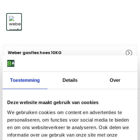
Weber gasfles hoes 10KG
19
,
-
Toestemming
Details
Over
Niet op voorraad
Deze website maakt gebruik van cookies
Productomschrijving
We gebruiken cookies om content en advertenties te
Al jaren werd ernaar gevraagd: met deze Weber® hoes is zelfs
personaliseren, om functies voor social media te bieden
de gasfles van de buitenkeuken een lust voor het oog.
en om ons websiteverkeer te analyseren. Ook delen we
Verkrijgbaar voor de gasflessen van 5 kg en 10 kg.
informatie over uw gebruik van onze site met onze