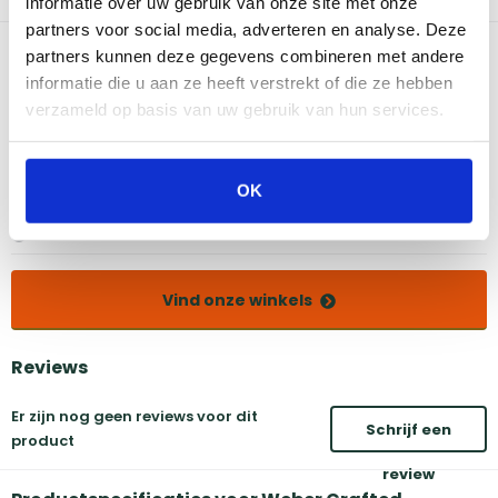
informatie over uw gebruik van onze site met onze
wereld aan nieuwe grillmogelijkheden.
partners voor social media, adverteren en analyse. Deze
Bekijk dit product in onze winkels
partners kunnen deze gegevens combineren met andere
informatie die u aan ze heeft verstrekt of die ze hebben
verzameld op basis van uw gebruik van hun services.
Amsterdam
Eindhoven
Breda
Groningen
Den Bosch
Naarden
OK
Doetinchem
Utrecht
Duiven
Vind onze winkels
Reviews
Er zijn nog geen reviews voor dit
Schrijf een
product
review