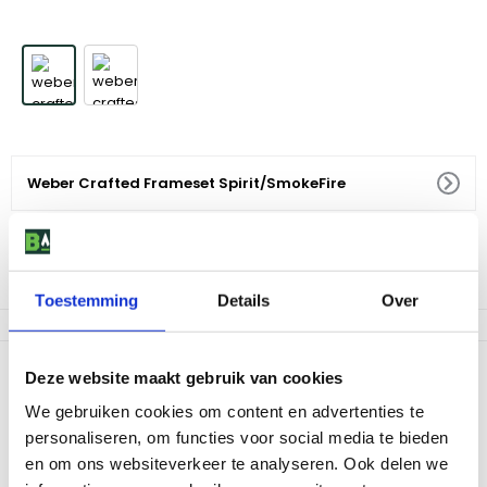
Weber Crafted Frameset Spirit/SmokeFire
79
,
99
Niet op voorraad
Toestemming
Details
Over
Productomschrijving
Deze website maakt gebruik van cookies
Breng je keuken naar buiten en creëer gerechten die je nooit
We gebruiken cookies om content en advertenties te
voor mogelijk had gehouden met je barbecue dankzij het WEBER
personaliseren, om functies voor social media te bieden
CRAFTED Gourmet BBQ System. Vervang het grillrooster aan de
en om ons websiteverkeer te analyseren. Ook delen we
rechterkant door het WEBER CRAFTED-frame en ontdek een