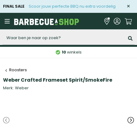
FINAL SALE
Scoor jouw perfecte BBQ nu extra voordelig
Zoeken
10
winkels
Roosters
Weber Crafted Frameset Spirit/SmokeFire
Merk:
Weber