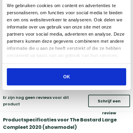
Bekijk dit product in onze winkels
We gebruiken cookies om content en advertenties te
personaliseren, om functies voor social media te bieden
en om ons websiteverkeer te analyseren. Ook delen we
Amsterdam
Eindhoven
informatie over uw gebruik van onze site met onze
Breda
Groningen
partners voor social media, adverteren en analyse. Deze
Den Bosch
Naarden
partners kunnen deze gegevens combineren met andere
Doetinchem
Utrecht
informatie die u aan ze heeft verstrekt of die ze hebben
Duiven
verzameld op basis van uw gebruik van hun services.
Vind onze winkels
OK
Reviews
Er zijn nog geen reviews voor dit
Schrijf een
product
review
Productspecificaties voor The Bastard Large
Compleet 2020 (showmodel)