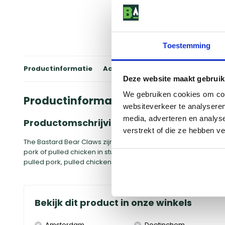
Toestemming
Productinformatie
Accessoires
Winkels
Review
Deze website maakt gebruik
We gebruiken cookies om cont
Productinformatie
websiteverkeer te analyseren
media, adverteren en analys
Productomschrijving
verstrekt of die ze hebben v
The Bastard Bear Claws zijn de perfecte tool voor pulled pork
pork of pulled chicken in stukken en verkrijg de perfecte pull
pulled pork, pulled chicken, braadstuk of spare ribs van de B
Bekijk dit product in onze winkels
Amsterdam
Doetinchem