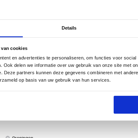
Details
s
Specificaties
 van cookies
ent en advertenties te personaliseren, om functies voor social
. Ook delen we informatie over uw gebruik van onze site met on
e. Deze partners kunnen deze gegevens combineren met andere i
erzameld op basis van uw gebruik van hun services.
 of pulled chicken. Scheur als een echte beer pulled
ed pork of pulled chicken. Ook pak je gemakkelijk
BQ. Gemaakt van kunststof dat in de vaatwasser kan.
Groningen