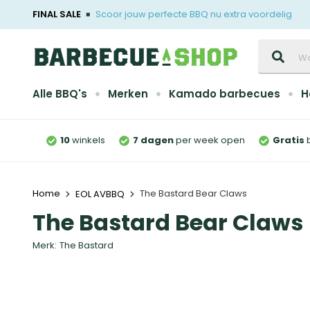
FINAL SALE
Scoor jouw perfecte BBQ nu extra voordelig
Zoeken
Alle BBQ's
Merken
Kamado barbecues
H
10
winkels
7 dagen
per week open
Gratis
Home
The Bastard Bear Claws
EOL AVBBQ
The Bastard Bear Claws
Merk:
The Bastard