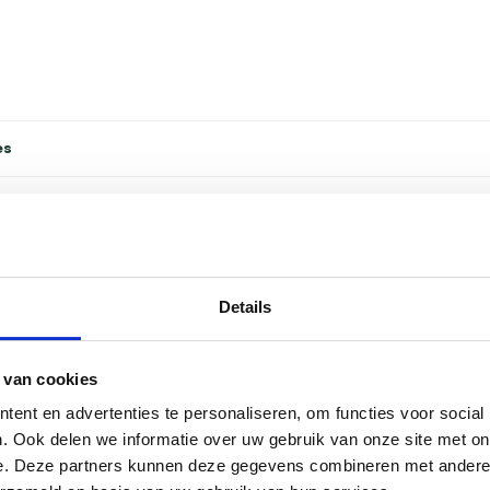
es
Korte s
 Deze barbecue beschikt over een handige
Details
 maken. De stevige zijtafels zorgen ervoor dat je
Type bar
is de barbecue voorzien van een geïntegreerde
ontroleren.
 van cookies
Bekijk alle
ent en advertenties te personaliseren, om functies voor social
. Ook delen we informatie over uw gebruik van onze site met on
e. Deze partners kunnen deze gegevens combineren met andere i