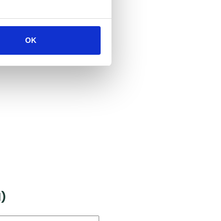
OK
l)