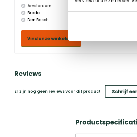
verstrekt of die ze hebben v
Amsterdam
Doetinchem
Breda
Duiven
Den Bosch
Eindhoven
Vind onze winkels
Reviews
Er zijn nog geen reviews voor dit product
Schrijf ee
Productspecificat