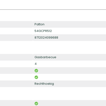
Patton
54GCPR512
8712024099688
Gasbarbecue
4
Rechthoekig