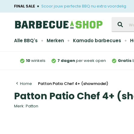
FINAL SALE
Scoor jouw perfecte BBQ nu extra voordelig
Zoeken
Alle BBQ's
Merken
Kamado barbecues
H
10
winkels
7 dagen
per week open
Gratis
Home
Patton Patio Chef 4+ (showmodel)
Patton Patio Chef 4+ (
Merk:
Patton