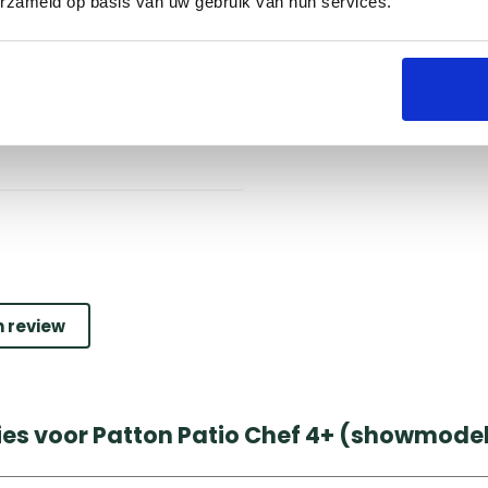
erzameld op basis van uw gebruik van hun services.
Groningen
Naarden
Utrecht
n review
ies voor Patton Patio Chef 4+ (showmode