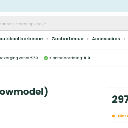
outskool barbecue
Gasbarbecue
Accessoires
bezorging vanaf €50
Klantbeoordeling:
9
.0
showmodel)
29
Niet