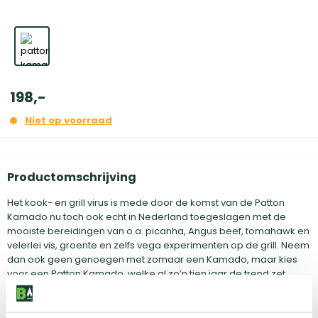
198
,
-
Niet op voorraad
Productomschrijving
Het kook- en grill virus is mede door de komst van de Patton
Kamado nu toch ook echt in Nederland toegeslagen met de
mooiste bereidingen van o.a. picanha, Angus beef, tomahawk en
velerlei vis, groente en zelfs vega experimenten op de grill. Neem
dan ook geen genoegen met zomaar een Kamado, maar kies
voor een Patton Kamado, welke al zo’n tien jaar de trend zet
binnen de culinaire barbecue wereld. Vanwege zijn
hoogwaardige kwaliteit en afwerking maakt Patton steeds
opnieuw het verschil in de markt van de keramische barbecues.