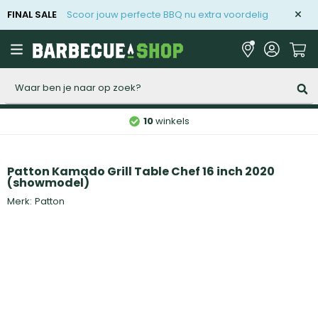
FINAL SALE
Scoor jouw perfecte BBQ nu extra voordelig
Zoeken
10
winkels
Patton Kamado Grill Table Chef 16 inch 2020
(showmodel)
Merk:
Patton