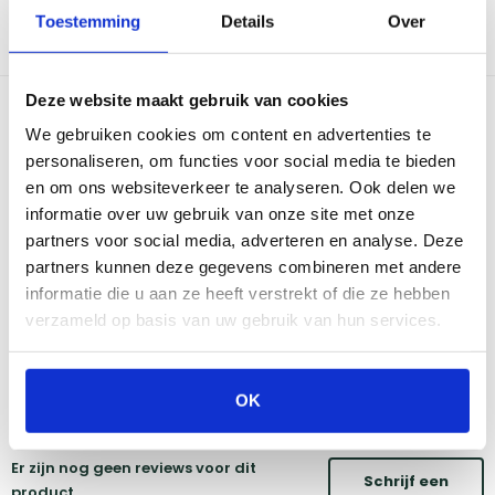
Tevens is het grillrooster uitgerust met een scharnierend deel,
Toestemming
Details
Over
waardoor je tijdens het grillen op eenvoudige wijze houtskool
kunt toevoegen.
Deze website maakt gebruik van cookies
Bekijk dit product in onze winkels
We gebruiken cookies om content en advertenties te
personaliseren, om functies voor social media te bieden
Amsterdam
Eindhoven
en om ons websiteverkeer te analyseren. Ook delen we
Breda
Groningen
informatie over uw gebruik van onze site met onze
Den Bosch
Naarden
partners voor social media, adverteren en analyse. Deze
Doetinchem
Utrecht
partners kunnen deze gegevens combineren met andere
Duiven
informatie die u aan ze heeft verstrekt of die ze hebben
verzameld op basis van uw gebruik van hun services.
Vind onze winkels
OK
Reviews
Er zijn nog geen reviews voor dit
Schrijf een
product