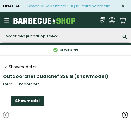
FINAL SALE
Scoor jouw perfecte BBQ nu extra voordelig
Zoeken
10
winkels
Showmodellen
Outdoorchef Dualchef 325 G (showmodel)
Merk:
Outdoorchef
Showmodel