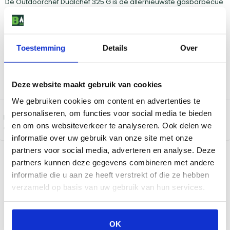
De Outdoorchef Dualchef 325 G is de allernieuwste gasbarbecue
van Outdoorchef. De BBQ is uitgerust met het nieuwe Dual
Gourmet System, 3 hoofdbranders én een zijbrander! Het DGS
systeem bestaat uit meerdere barbecuezones en apart
aanstuurbare temperatuurregelaars. Je kunt vanaf nu heel
Toestemming
Details
Over
gemakkelijk meerdere gerechten tegelijkertijd klaarmaken,
bijvoorbeeld een eigengemaakte pizza, langzaam gegaarde
pulled pork en een lekker stukje vlees! En met de geïntegreerde
thermometers, ja echt het zijn er 2, kun je de temperatuur aflezen
Deze website maakt gebruik van cookies
zonder de deksel omhoog te doen.
We gebruiken cookies om content en advertenties te
personaliseren, om functies voor social media te bieden
Bekijk de
en om ons websiteverkeer te analyseren. Ook delen we
actievoorwaarden
informatie over uw gebruik van onze site met onze
partners voor social media, adverteren en analyse. Deze
Bekijk dit product in onze winkels
partners kunnen deze gegevens combineren met andere
informatie die u aan ze heeft verstrekt of die ze hebben
verzameld op basis van uw gebruik van hun services.
Amsterdam
Eindhoven
Breda
Groningen
Den Bosch
Naarden
OK
Doetinchem
Utrecht