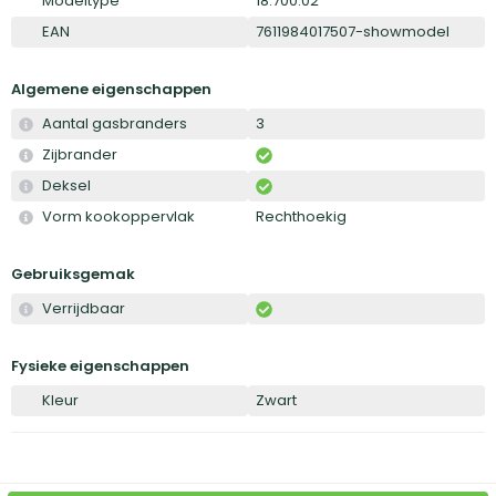
Modeltype
18.700.02
EAN
7611984017507-showmodel
Algemene eigenschappen
Aantal gasbranders
3
Zijbrander
Deksel
Vorm kookoppervlak
Rechthoekig
Gebruiksgemak
Verrijdbaar
Fysieke eigenschappen
Kleur
Zwart