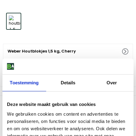
Weber Houtblokjes 1,5 kg, Cherry
7
,
-
Niet op voorraad
Toestemming
Details
Over
Productomschrijving
Deze website maakt gebruik van cookies
We gebruiken cookies om content en advertenties te
Weber houtblokjes zijn ideaal voor low & slow roken. Roken op de
barbecue wordt steeds makkelijker en populairder. Verrijk jouw
personaliseren, om functies voor social media te bieden
gerechten met een heerlijke lichte rooksmaak. Cherry geeft een
en om ons websiteverkeer te analyseren. Ook delen we
zoete, intense smaak en is ideaal voor liefhebbers van
informatie over uw gebruik van onze site met onze