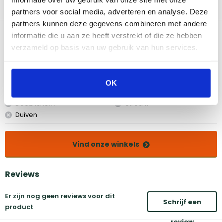
fruitsmaken en mooie vlees/vis gerechten, vooral varkensvlees.
partners voor social media, adverteren en analyse. Deze
Alle Weber houtblokjes zijn 100% natuurlijk.
partners kunnen deze gegevens combineren met andere
Bekijk dit product in onze winkels
informatie die u aan ze heeft verstrekt of die ze hebben
verzameld op basis van uw gebruik van hun services.
Amsterdam
Eindhoven
Breda
Groningen
OK
Den Bosch
Naarden
Doetinchem
Utrecht
Duiven
Vind onze winkels
Reviews
Er zijn nog geen reviews voor dit
Schrijf een
product
review