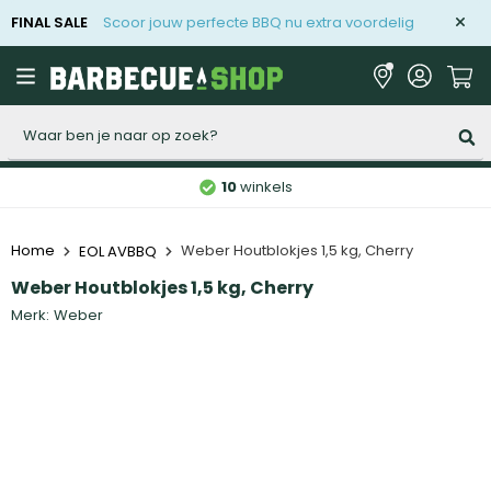
FINAL SALE
Scoor jouw perfecte BBQ nu extra voordelig
Zoeken
10
winkels
Home
Weber Houtblokjes 1,5 kg, Cherry
EOL AVBBQ
Weber Houtblokjes 1,5 kg, Cherry
Merk:
Weber