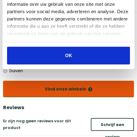
met meer dan genoeg opbergruimte en een zijbrander. Op de
informatie over uw gebruik van onze site met onze
zijbrander kan je bijvoorbeeld een soep of saus verwarmen.
partners voor social media, adverteren en analyse. Deze
partners kunnen deze gegevens combineren met andere
Bekijk dit product in onze winkels
informatie die u aan ze heeft verstrekt of die ze hebben
verzameld op basis van uw gebruik van hun services.
Amsterdam
Eindhoven
Breda
Groningen
OK
Den Bosch
Naarden
Doetinchem
Utrecht
Duiven
Vind onze winkels
Reviews
Er zijn nog geen reviews voor dit
Schrijf een
product
review