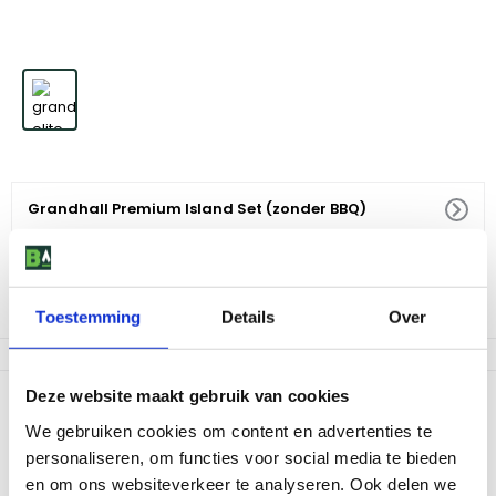
Grandhall Premium Island Set (zonder BBQ)
549
,
-
Niet op voorraad
Toestemming
Details
Over
Deze website maakt gebruik van cookies
Productomschrijving
We gebruiken cookies om content en advertenties te
De handige set voor jouw inbouwbarbecue. Plaats jouw
personaliseren, om functies voor social media te bieden
Grandhall of andere inbouwbarbecue in het middelste gedeelte
en je hebt een complete buitenkeuken. De set bestaat uit kastjes
en om ons websiteverkeer te analyseren. Ook delen we