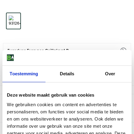
Everdure Furnace Grillplaat B
299
,
-
Toestemming
Details
Over
Niet op voorraad
Deze website maakt gebruik van cookies
Productomschrijving
We gebruiken cookies om content en advertenties te
personaliseren, om functies voor social media te bieden
Deze Everdure Furnace Grillplaat is een ideale toevoeging voor je
Everdure Furnace barbecue.
en om ons websiteverkeer te analyseren. Ook delen we
informatie over uw gebruik van onze site met onze
Bekijk dit product in onze winkels
partners voor social media, adverteren en analyse. Deze