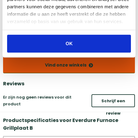
partners kunnen deze gegevens combineren met andere
informatie die u aan ze heeft verstrekt of die ze hebben
Amsterdam
Eindhoven
verzameld op basis van uw gebruik van hun services.
Breda
Groningen
Den Bosch
Naarden
Doetinchem
Utrecht
OK
Duiven
Vind onze winkels
Reviews
Er zijn nog geen reviews voor dit
Schrijf een
product
review
Productspecificaties voor Everdure Furnace
Grillplaat B