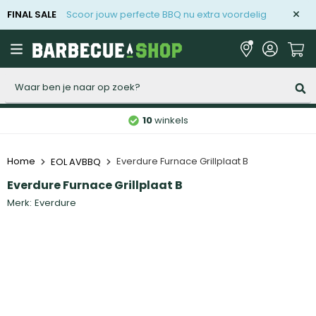
FINAL SALE
Scoor jouw perfecte BBQ nu extra voordelig
Zoeken
10
winkels
Home
Everdure Furnace Grillplaat B
EOL AVBBQ
Everdure Furnace Grillplaat B
Merk:
Everdure