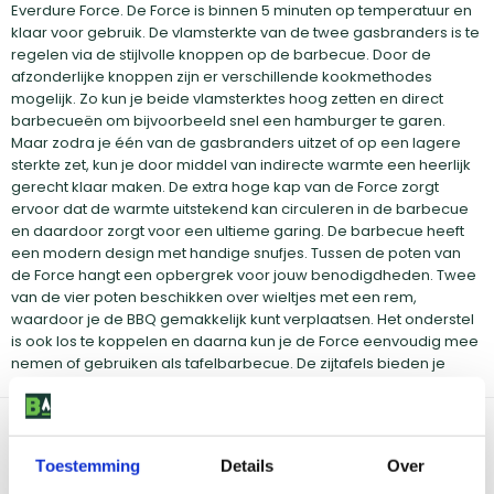
Everdure Force. De Force is binnen 5 minuten op temperatuur en
klaar voor gebruik. De vlamsterkte van de twee gasbranders is te
regelen via de stijlvolle knoppen op de barbecue. Door de
afzonderlijke knoppen zijn er verschillende kookmethodes
mogelijk. Zo kun je beide vlamsterktes hoog zetten en direct
barbecueën om bijvoorbeeld snel een hamburger te garen.
Maar zodra je één van de gasbranders uitzet of op een lagere
sterkte zet, kun je door middel van indirecte warmte een heerlijk
gerecht klaar maken. De extra hoge kap van de Force zorgt
ervoor dat de warmte uitstekend kan circuleren in de barbecue
en daardoor zorgt voor een ultieme garing. De barbecue heeft
een modern design met handige snufjes. Tussen de poten van
de Force hangt een opbergrek voor jouw benodigdheden. Twee
van de vier poten beschikken over wieltjes met een rem,
waardoor je de BBQ gemakkelijk kunt verplaatsen. Het onderstel
is ook los te koppelen en daarna kun je de Force eenvoudig mee
nemen of gebruiken als tafelbarbecue. De zijtafels bieden je
werkruimte voor bijvoorbeeld het kruiden van een stuk vlees.
Bekijk dit product in onze winkels
Toestemming
Details
Over