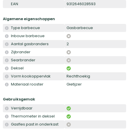
EAN
9312646028593
Algemene eigenschappen
Type barbecue
Gasbarbecue
Inbouw barbecue
Aantal gasbranders
2
Zijbrander
Searbrander
Deksel
Vorm kookoppervlak
Rechthoekig
Materiaal rooster
Gietijzer
Gebruiksgemak
Verrijdbaar
Thermometer in deksel
Gasfles past in onderkast