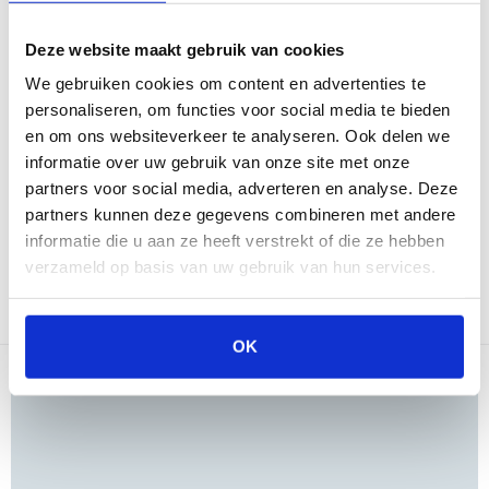
Amsterdam
Eindhoven
Breda
Groningen
Deze website maakt gebruik van cookies
Den Bosch
Naarden
We gebruiken cookies om content en advertenties te
Doetinchem
Utrecht
personaliseren, om functies voor social media te bieden
Duiven
en om ons websiteverkeer te analyseren. Ook delen we
informatie over uw gebruik van onze site met onze
Vind onze winkels
partners voor social media, adverteren en analyse. Deze
partners kunnen deze gegevens combineren met andere
Reviews
informatie die u aan ze heeft verstrekt of die ze hebben
verzameld op basis van uw gebruik van hun services.
Er zijn nog geen reviews voor dit
Schrijf een
product
OK
review