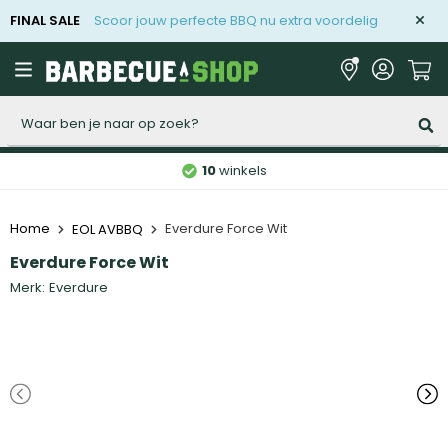
FINAL SALE
Scoor jouw perfecte BBQ nu extra voordelig
Zoeken
10
winkels
Home
Everdure Force Wit
EOL AVBBQ
Everdure Force Wit
Merk:
Everdure