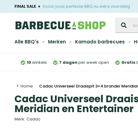
FINAL SALE
Scoor jouw perfecte BBQ nu extra voordelig
Zoeken
Alle BBQ's
Merken
Kamado barbecues
H
10
winkels
7 dagen
per week open
Gratis
Home
Cadac Universeel Draaispit 3+4 brander Meridian
Cadac Universeel Draais
Meridian en Entertainer
Merk:
Cadac