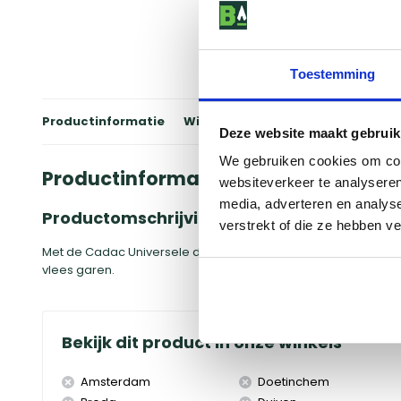
Toestemming
Productinformatie
Winkels
Reviews
Specificati
Deze website maakt gebruik
We gebruiken cookies om cont
Productinformatie
websiteverkeer te analyseren
media, adverteren en analys
Productomschrijving
verstrekt of die ze hebben v
Met de Cadac Universele draaispit voor 3 en 4 branders Merid
vlees garen.
Bekijk dit product in onze winkels
Amsterdam
Doetinchem