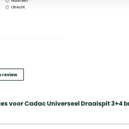
Naarden
Utrecht
n review
ies voor Cadac Universeel Draaispit 3+4 